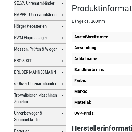
SELVA Uhrenarmbänder
Produktinformat
HAPPEL Uhrenarmbänder
Länge ca. 260mm
Hörgerätebatterien
Anstoßbreite mm:
KWM Einpresslager
Anwendung:
Messen, Prüfen & Wiegen
Artikelname:
PRO'S KIT
Bandbreite mm:
BRÜDER MANNESMANN
Farbe:
s.Oliver Uhrenarmbänder
Marke:
Trowalisieren Maschinen +
Zubehör
Material:
Uhrenbeweger &
UVP-Preis:
Schmuckkoffer
Herstellerinformat
Batterien