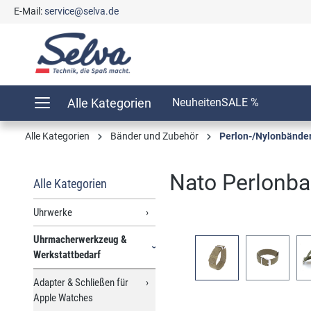
E-Mail:
service@selva.de
springen
Zur Hauptnavigation springen
Alle Kategorien
Neuheiten
SALE %
Alle Kategorien
Bänder und Zubehör
Perlon-/Nylonbände
Nato Perlonb
Alle Kategorien
Uhrwerke
Uhrmacherwerkzeug &
Bildergalerie überspringen
Werkstattbedarf
Adapter & Schließen für
Apple Watches