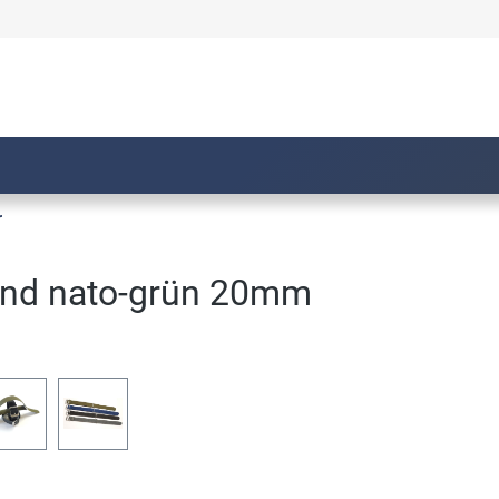
r
and nato-grün 20mm