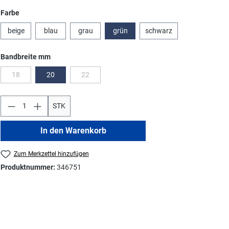
auswählen
Farbe
beige
blau
grau
grün
schwarz
auswählen
Bandbreite mm
18
20
22
(Diese Option ist zurzeit nicht verfügbar.)
(Diese Option ist zurzeit nicht verfügbar.)
STK
In den Warenkorb
Zum Merkzettel hinzufügen
Produktnummer:
346751