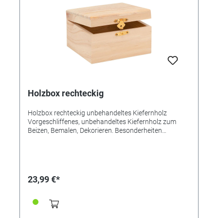
Holzbox rechteckig
Holzbox rechteckig unbehandeltes Kiefernholz
Vorgeschliffenes, unbehandeltes Kiefernholz zum
Beizen, Bemalen, Dekorieren. Besonderheiten
Besonders für den Einbau der 18-stimmigen
Musikwerke geeignet. Tipp: Besonders wertvoll sieht
die Box aus mit Messingkugeln als "Füßchen" unsere
Bestell-Nr. 327813. Maße 12,5 x 11,5 x 7,5 cm.
23,99 €*