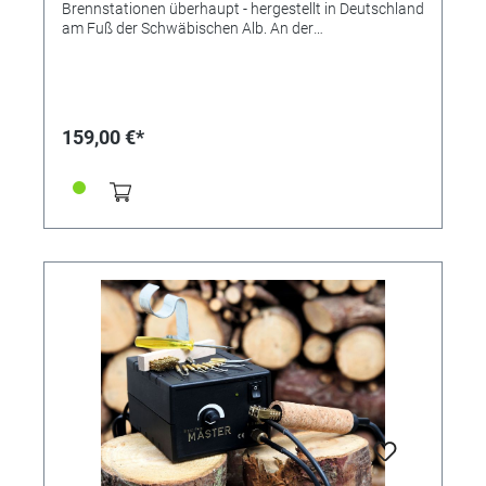
Brennstationen überhaupt - hergestellt in Deutschland
am Fuß der Schwäbischen Alb. An der
Brandmalstation kann ganz praktisch die gewünschte
Temperaturstufe eingestellt und bei konstanter
Temperatur gearbeitet werden. Als Höchsttemperatur
wird dabei ca. 750° C erreicht. Bei einer maximalen
Leistung von etwa 30 Watt kann die Temperatur am
159,00 €*
Brennpeter Junior stufenlos geregelt werden. (Tipp:
Sperrholz oder Kork brauchen eher niedrige
Temperaturen, bei Holzbrettern aus Erle oder Ahorn
sollte man die Temperatur etwas höher drehen, um
gute Ergebnisse zu erzielen) Das Brandmalgerät ist
mit einem Temperaturwächter ausgestattet. Dieser
schaltet das Gerät bei Überhitzung automatisch ab
und schützt es somit sicher vor Beschädigung.
Nachdem der Brennpeter Junior ausreichend
abgekühlt ist, kann wieder ganz normal
weitergearbeitet werden. Der Brennstift wird durch
zwei Bananenstecker mit der Brennstation verbunden
und ist somit bei Bedarf problemlos ersetzbar. Sie
eignet sich für Anfänger, Fortgeschrittene und
Profibrandmaler. Hinweis: Die Station eignet sich nicht
für Harthölzer wie Eiche oder Buche und sollte nur
kurzzeitig im Tiefenbrand oder auf der höchsten
Temperaturstufe verwendet werden. Wenn auch