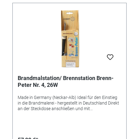
Brandmalstation/ Brennstation Brenn-
Peter Nr. 4, 26W
Made in Germany (Neckar-Alb) Ideal für den Einstieg
in die Brandmalerei - hergestellt in Deutschland Direkt
an der Steckdose anschließen und mit
unterschiedlichen Brennstempeln diverse Motive
einbrennen. Ausführung Nr. 4 beinhaltet • Brenngerät
Nr. 3 mit 26W • 5 verschiedene Brennspitzen •
Ablageständer und • Anleitung Variante ohne die 5
Brennspitzen: Referenz 353949, ebenfalls Made in