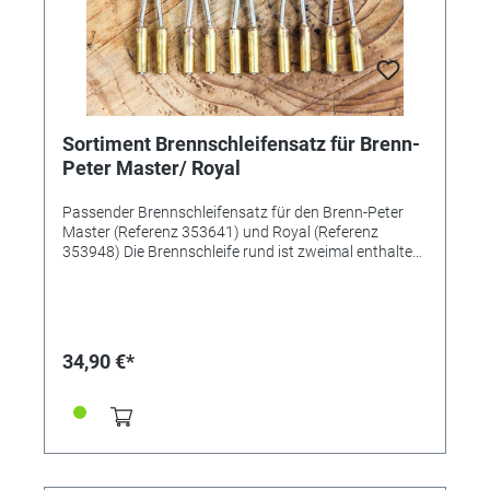
Sortiment Brennschleifensatz für Brenn-
Peter Master/ Royal
Passender Brennschleifensatz für den Brenn-Peter
Master (Referenz 353641) und Royal (Referenz
353948) Die Brennschleife rund ist zweimal enthalten.
(Abb. von links nach rechts: Brennschleife Flach, Spitz,
Schaufel und Brennschleife Rund 2 x) Maße: 150 x
80mm Made in Germany (Neckar-Alb)
34,90 €*