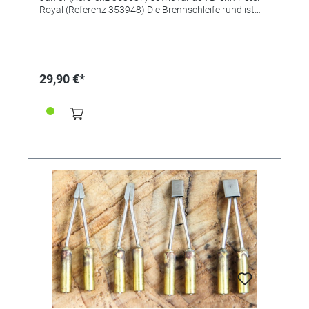
Royal (Referenz 353948) Die Brennschleife rund ist
zweimal enthalten. (Abb. von links nach rechts;
Brennschleife Flach, 2x Rund, Spitz) Maße: 150 x
80mm Made in Germany (Neckar-Alb)
29,90 €*