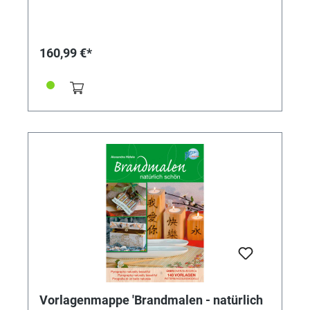
Modellieren von Wachs oder Kunststoffen, zum Löten
oder auch zum Heißschneiden von Styropor benutzt
werden. Zusatzinformationen Station; 6 Spitzen,
außenbeheizt; 7 Stempelaufsätze; Schneid- und
160,99 €*
Modelliermesseraufsatz; Kolbenablage; ausführliche
Bedienungsanleitung Besonderheiten 220 - 240 V,
elektronisch genaue Temperaturwahl, stufenlos
einstellbar von 50 - 500 °C; Kolben 24 V/20 W;
Heizkontrolle durch LED; GS-geprüft. Maße Gehäuse:
95 x 155 x 60 mm
Vorlagenmappe 'Brandmalen - natürlich