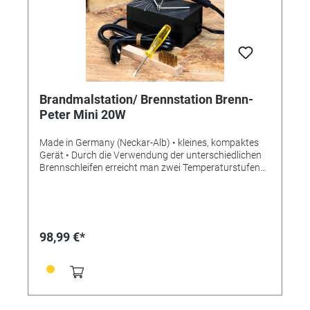
Eiche oder Buche Den passenden Brennschleifensatz
finden Sie unter Referenz 353642
Brandmalstation/ Brennstation Brenn-
Peter Mini 20W
Made in Germany (Neckar-Alb) • kleines, kompaktes
Gerät • Durch die Verwendung der unterschiedlichen
Brennschleifen erreicht man zwei Temperaturstufen
Lieferumfang: • 1 Brennstation mit Brennstift • 4
Brennschleifen sortiert • 1 Schraubendreher • 1
Ablagehalter • 1 Reinigungsbürste • 1
Bedienungsanleitung Technische Daten: •
Leistungsabgabe: 20 Watt • Spannung: 230V / 0,8V •
98,99 €*
Temperatur: ca. 450°C - 650°C • Maße: 240 x 160 x
70mm • Gewicht: ca. 640g