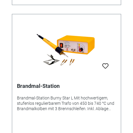
Brandmal-Station
Brandmal-Station Burny Star L Mit hochwertigem,
stufenlos regulierbarem Trafo von 450 bis 740 °C und
Brandmalkolben mit 3 Brennschleifen. Inkl. Ablage
und Bedienungsanleitung. Zusatzinformationen
Betriebsspannung: Primär 220-240 V~/50-60 Hz,
sekundär 1,6 V für Brandmalkolben Besonderheiten
Heizkontrolle durch LED