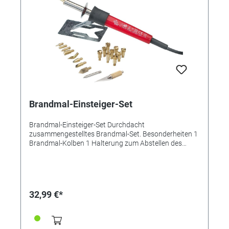
Brandmal-Einsteiger-Set
Brandmal-Einsteiger-Set Durchdacht
zusammengestelltes Brandmal-Set. Besonderheiten 1
Brandmal-Kolben 1 Halterung zum Abstellen des
Brandmalkolbens, 6 Feinmalstifte in verschiedenen
Ausführungen, 4 Spezialbrennstempel, 9 Dekor-
Brandmalstempel. 1 Styropor-Schneidmesser mit
Adaptereinsatz, ausführliche Bedienungsanleitung. In
praktischer Kunststoff-Aufbewahrungsbox.
32,99 €*
Zusatzinformationen 230 V/25 W