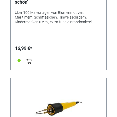
schön'
Über 100 Malvorlagen von Blumenmotiven,
Maritimem, Schriftzeichen, Hinweisschildern,
Kindermotiven u.v.m., extra für die Brandmalerei
gezeichnet, beinhaltet diese Vorlagenmappe von
Alexandra Häfele. Die Mappe enthält: 15 Seiten
Malvorlagen, 1 Bogen Kopierpapier, ausführliche
Brandmalanleitung. Format DIN A4.
16,99 €*