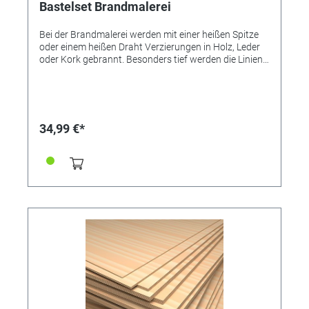
Bastelset Brandmalerei
Bei der Brandmalerei werden mit einer heißen Spitze
oder einem heißen Draht Verzierungen in Holz, Leder
oder Kork gebrannt. Besonders tief werden die Linien
bei weichen Hölzern und bei Leder und Kork. Je härter
das Material ist, desto feiner lässt sich brennen, da die
Holzmaserung den Strich nicht beeinflusst. Die
Komplett-Lösung: Holzplatten enthalten - direkt
loslegen. Inhalt: - Brennstab - Auflageböckchen - 2
34,99 €*
Pappelholzplatten - 6 Brennspitzen - 3 Brennstempel -
Schmirgelpapier - Gebrauchsanweisung