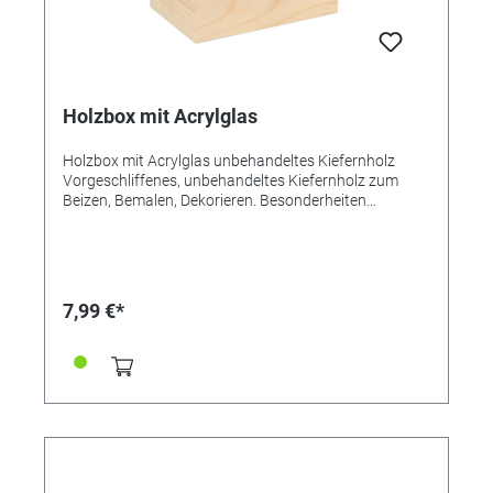
Holzbox mit Acrylglas
Holzbox mit Acrylglas unbehandeltes Kiefernholz
Vorgeschliffenes, unbehandeltes Kiefernholz zum
Beizen, Bemalen, Dekorieren. Besonderheiten
Besonders für den Einbau der 18-stimmigen
Musikwerke geeignet. Tipp: Besonders wertvoll sieht
die Box aus mit Messingkugeln als "Füßchen", unsere
Bestell-Nr. 085-302-600. Maße 15 x 10 x 8 cm.
7,99 €*