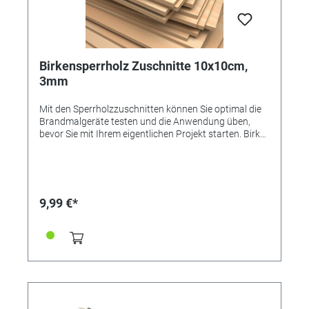
Birkensperrholz Zuschnitte 10x10cm,
3mm
Mit den Sperrholzzuschnitten können Sie optimal die
Brandmalgeräte testen und die Anwendung üben,
bevor Sie mit Ihrem eigentlichen Projekt starten. Birke
und Pappel können Sie im Normalfall für alle
Brennkolben und Stationen nutzen, Buche-Hartholz
empfehlen wir ausschließlich für den 80W Brenn-Peter
(Referenz 353641). Birkensperrholz-Zuschnitte, Maße:
10 x 10cm x 3mm Stärke. Inhalt 4 Stk. Schreiner
9,99 €*
Qualität, made in Germany.