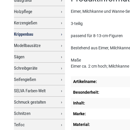
Glasgravur
Holzpflege
Eimer, Milchkanne und Wanne-Se
Kerzengießen
3-teilig
Krippenbau
passend für 8-13-cm-Figuren
Modellbausätze
Bestehend aus Eimer, Milchkann
Sägen
Maße
Eimer ca. 2 cm hoch; Milchkanne c
Schreibgeräte
Seifengießen
Artikelname:
SELVA Farben-Welt
Besonderheit:
Schmuck gestalten
Inhalt:
Schnitzen
Marke:
Teifoc
Material: