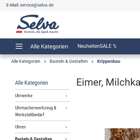
E-Mail:
service@selva.de
springen
Zur Hauptnavigation springen
Alle Kategorien
Neuheiten
SALE %
Alle Kategorien
Basteln & Gestalten
Krippenbau
Eimer, Milchk
Alle Kategorien
Uhrwerke
Uhrmacherwerkzeug &
Bildergalerie überspringen
Werkstattbedarf
Uhren
Basteln & Gestalten