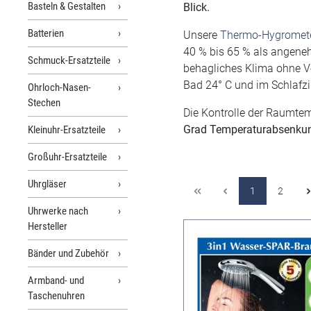
Basteln & Gestalten
Blick.
Batterien
Unsere
Thermo-Hygromet
40 % bis 65 % als angeneh
Schmuck-Ersatzteile
behagliches Klima ohne V
Bad 24° C und im Schlafz
Ohrloch-Nasen-
Stechen
Die Kontrolle der Raumtem
Grad Temperaturabsenkung
Kleinuhr-Ersatzteile
Großuhr-Ersatzteile
Uhrgläser
1
2
Uhrwerke nach
Hersteller
Bänder und Zubehör
Armband- und
Taschenuhren