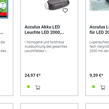
Acculux Akku LED
Acculux 
Leuchte LED 2000,
für LED 2
gie
aufladbar
369252
 die
• homogene und farbtreue
Lupenaufsat
Ausleuchtung des gesamtes
fach Vergröß
 das
Leuchtfeldes! •
2000 mit de
aß!
stoßunempfindlich • nahezu
unbegrenzte Lebensdauer! • sehr
en Sie
geringer Energieverbrauch! •
rgie.
längere Leuchtdauer! • an jeder
, mal
Steckdose aufladbar! (kein
24,97 €*
9,39 €*
nd –
Batterien!) Die leistungsstarke
h 3
Akku-LED-Handleuchte LED
amme
2000 - nachempfunden der
ersten von AccuLux ladbaren
iches
Taschenlampe der Welt, dem
Original 70 von 1955 - überzeugt
für
durch den Einsatz einer weißen
uche.
Leuchtdiode (tageslichtähnliches