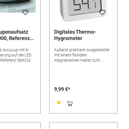
Lupenaufsatz
Digitales Thermo-
000, Referenz
Hygrometer
z AccuLup mit 6-
Äußerst praktisch ausgestattet
erung auf die LED
mit einem flexiblen
r Referenz 369252
magnetischen Halter zum
Hängen oder Stellen, mit
Selbstklebefolie. • Ideal zur
Raumklimaüberwachung
Batterien (nicht im Lieferumfang
enthalten) direkt mitbestellen: 1x
9,99 €*
Micro/LR03/AAA, unsere
Referenz 2625010 Maße: 61 x 24
(31mm beim Stellen) x 61mm
Gewicht: ca. 44g Was hat die
relative Luftfeuchtigkeit in Ihrer
Wohnung mit Energiesparen zu
tun? Wenn die Luftfeuchtigkeit
über dem Idealbereich von 40–