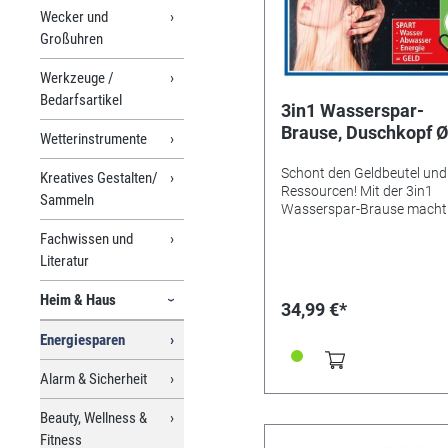
Wecker und
Großuhren
Werkzeuge /
Bedarfsartikel
3in1 Wasserspar-
Brause, Duschkopf Ø
Wetterinstrumente
110mm - spart Ener
Schont den Geldbeutel und
Kreatives Gestalten/
Ressourcen! Mit der 3in1
Sammeln
Wasserspar-Brause macht
Duschen gleich doppelt Sp
Fachwissen und
Dank der integrierten
Literatur
Wasserspar-Funktion spar
jede Menge Wasser und Ene
Heim & Haus
Mal sanft und entspannend
34,99 €*
erfrischend und vitalisiere
per Drehschalter lassen sic
Energiesparen
verschiedene Duschprogr
auswählen. Jede Einstellung
Alarm & Sicherheit
verspricht ein unvergleichl
Verwöhn-Erlebnis wie im
Beauty, Wellness &
Wellness-Urlaub! Passend 
Fitness
alle Standard-Brauseschlä