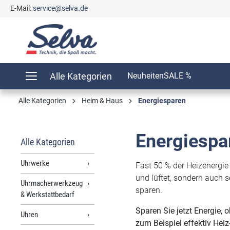
E-Mail:
service@selva.de
springen
Zur Hauptnavigation springen
Alle Kategorien
Neuheiten
SALE %
Alle Kategorien
Heim & Haus
Energiesparen
Energiespa
Alle Kategorien
Uhrwerke
Fast 50 % der Heizenergie
und lüftet, sondern auch s
Uhrmacherwerkzeug
sparen.
& Werkstattbedarf
Sparen Sie jetzt Energie, 
Uhren
zum Beispiel effektiv Hei