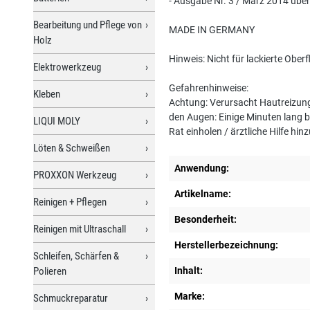
- Ausgabe Nr. 3 / März 2014 übe
Bearbeitung und Pflege von
MADE IN GERMANY
Holz
Hinweis: Nicht für lackierte Oberf
Elektrowerkzeug
Gefahrenhinweise:
Kleben
Achtung: Verursacht Hautreizung
den Augen: Einige Minuten lang 
LIQUI MOLY
Rat einholen / ärztliche Hilfe hin
Löten & Schweißen
Anwendung:
PROXXON Werkzeug
Artikelname:
Reinigen + Pflegen
Besonderheit:
Reinigen mit Ultraschall
Herstellerbezeichnung:
Schleifen, Schärfen &
Polieren
Inhalt:
Marke:
Schmuckreparatur