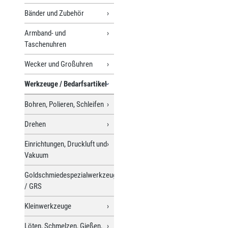
Bänder und Zubehör
Armband- und
Taschenuhren
Wecker und Großuhren
Werkzeuge / Bedarfsartikel
Bohren, Polieren, Schleifen
Drehen
Einrichtungen, Druckluft und
Vakuum
Goldschmiedespezialwerkzeuge
/ GRS
Kleinwerkzeuge
Löten, Schmelzen, Gießen,