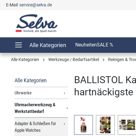
E-Mail:
service@selva.de
springen
Zur Hauptnavigation springen
Alle Kategorien
Neuheiten
SALE %
Alle Kategorien
Werkzeuge / Bedarfsartikel
Reinigen & Tr
BALLISTOL Kam
Alle Kategorien
hartnäckigst
Uhrwerke
Uhrmacherwerkzeug &
Werkstattbedarf
Bildergalerie überspringen
Adapter & Schließen für
Apple Watches