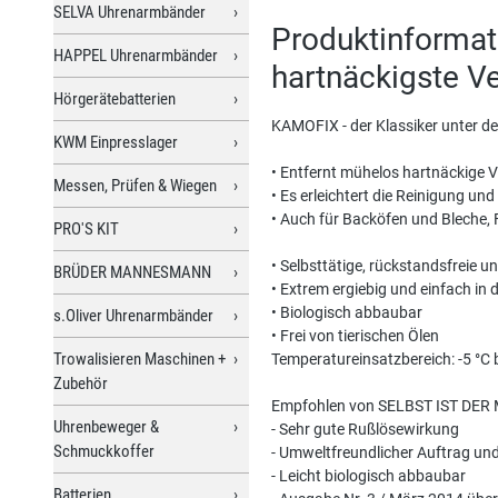
SELVA Uhrenarmbänder
Produktinformat
HAPPEL Uhrenarmbänder
hartnäckigste V
Hörgerätebatterien
KAMOFIX - der Klassiker unter den
KWM Einpresslager
• Entfernt mühelos hartnäckige V
Messen, Prüfen & Wiegen
• Es erleichtert die Reinigung u
• Auch für Backöfen und Bleche, 
PRO'S KIT
• Selbsttätige, rückstandsfreie 
BRÜDER MANNESMANN
• Extrem ergiebig und einfach i
• Biologisch abbaubar
s.Oliver Uhrenarmbänder
• Frei von tierischen Ölen
Trowalisieren Maschinen +
Temperatureinsatzbereich: -5 °C b
Zubehör
Empfohlen von SELBST IST DER
Uhrenbeweger &
- Sehr gute Rußlösewirkung
Schmuckkoffer
- Umweltfreundlicher Auftrag u
- Leicht biologisch abbaubar
Batterien