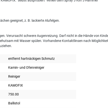
r KAMOFIX. "selbst ausprobiert" verlieh dem Spray 5 von 5 Hämmer
lächen geeignet, z. B. lackierte Alufelgen.
en. Verursacht schwere Augenreizung. Darf nicht in die Hände von Kind
behutsam mit Wasser spülen. Vorhandene Kontaktlinsen nach Möglichkeit 
zuziehen.
entfernt hartnäckigen Schmutz
Kamin- und Ofenreiniger
Reiniger
KAMOFIX
750.00
Ballistol