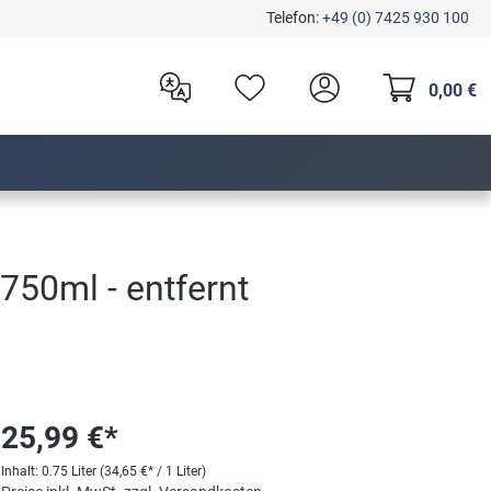
Telefon:
+49 (0) 7425 930 100
0,00 €
750ml - entfernt
25,99 €*
Inhalt:
0.75 Liter
(34,65 €* / 1 Liter)