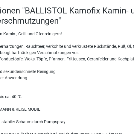
ionen "BALLISTOL Kamofix Kamin- und
erschmutzungen"
 Kamin-, Grill- und Ofenreinigern!
erharzungen, Rauchteer, verkohlte und verkrustete Rückstände, Ruß, Öl,
nd beugt hartnäckigen Verschmutzungen vor.
Fonduetöpfe, Woks, Töpfe, Pfannen, Fritteusen, Ceranfelder und Kochplat
und sekundenschnelle Reinigung
n der Anwendung
is ca. 40 °C
 MANN & REISE MOBIL!
nd stabiler Schaum durch Pumpspray