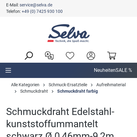
E-Mail:
service@selva.de
alt springen
Telefon:
+49 (0) 7425 930 100
Neuheiten
SALE %
Alle Kategorien
Schmuck-Ersatzteile
Aufreihmaterial
Schmuckdraht
Schmuckdraht farbig
Schmuckdraht Edelstahl-
kunststoffummantelt
schwarz Ø 0,46mm-9,2m