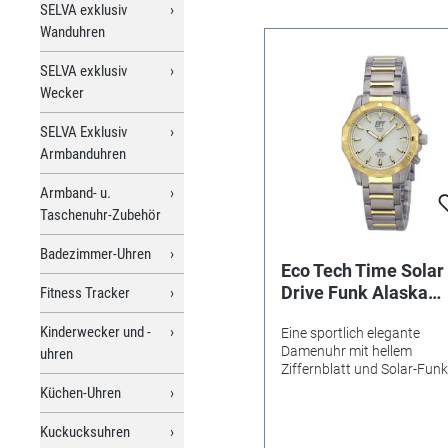
SELVA exklusiv
Wanduhren
SELVA exklusiv
Wecker
SELVA Exklusiv
Armbanduhren
Armband- u.
Taschenuhr-Zubehör
Badezimmer-Uhren
Eco Tech Time Solar
Drive Funk Alaska
Fitness Tracker
Damenuhr - ELT-113
Kinderwecker und -
Eine sportlich elegante
15M
Damenuhr mit hellem
uhren
Ziffernblatt und Solar-Funk
Antrieb. Die Eco Tech Time 
Küchen-Uhren
Drive Alaska Damenuhr hat eine
Dunkelgangreserve von 60
Kuckucksuhren
Tagen. Das Gehäuse und d