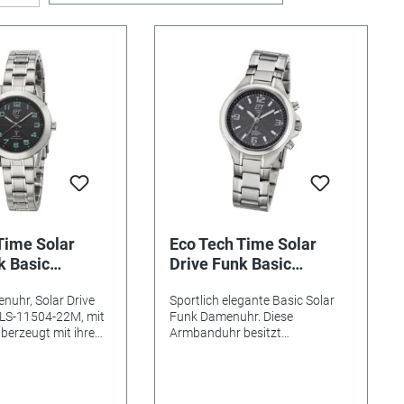
Time Solar
Eco Tech Time Solar
k Basic
Drive Funk Basic
 - EGL-11504-
Damenuhr - ELS-11177-
nuhr, Solar Drive
Sportlich elegante Basic Solar
31M
ELS-11504-22M, mit
Funk Damenuhr. Diese
berzeugt mit ihrem
Armbanduhr besitzt
Design.
Leuchtzeiger und ist bis 5 Bar
e Umstellung von
wasserdicht. Eco Tech Time - Nie
Winterzeit. Dank
mehr Batteriewechsel •
ntrieb geht die ETT
Besondere Funktionen: