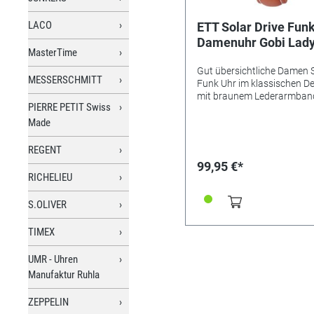
Armbandmaterial: Titan
Armbandfarbe: Silber Schli
LACO
ETT Solar Drive Fun
Sicherheitsschließe
Damenuhr Gobi Lady
Zifferblattfarbe: dunkelgra
MasterTime
ELS-11588-22L
Gewicht: ca. 66g Gehäuse-Ø
Gut übersichtliche Damen 
31mm Höhe ca. 8mm
MESSERSCHMITT
Funk Uhr im klassischen D
mit braunem Lederarmban
PIERRE PETIT Swiss
dunklem Zifferblatt. Das
Edelstahlgehäuse ist bis 5 
Made
wasserdicht. Zusätzlich zu
innovativen Solar-Funk-
REGENT
Technologie bietet diese
99,95 €*
Damenuhr eine digitale Da
RICHELIEU
bzw. Wochentagsanzeige. 
Uhrwerk: TD2134D •
S.OLIVER
Genauigkeit: +/- 1 Sek. in 1
Jahre • Anzeige: Analog mi
TIMEX
digitalem Datum • Besonde
Funktionen: Empfang des
UMR - Uhren
Signals DCF 77 (Mainflinge
digitales Datum Tag/
Manufaktur Ruhla
Wochentag, 3-Uhr-Position
Datum: deutsch oder englis
ZEPPELIN
Ewiger Kalender, automati