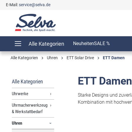
E-Mail:
service@selva.de
springen
Zur Hauptnavigation springen
Alle Kategorien
Neuheiten
SALE %
Alle Kategorien
Uhren
ETT Solar Drive
ETT Damen
ETT Damen
Alle Kategorien
Uhrwerke
Starke Designs und zuverl
Kombination mit hochwert
Uhrmacherwerkzeug
& Werkstattbedarf
Uhren