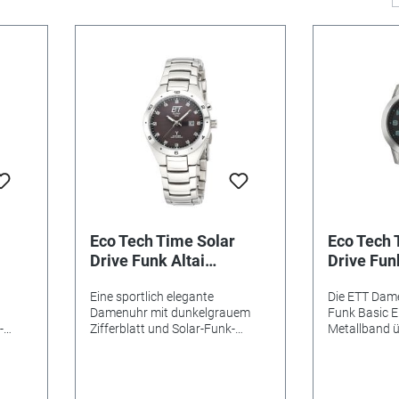
Eco Tech Time Solar
Eco Tech 
Drive Funk Altai
Drive Fun
60-
Damenuhr - ELS-11442-
Damenuhr
Eine sportlich elegante
Die ETT Dame
21M - Lieferung
22M
Damenuhr mit dunkelgrauem
Funk Basic 
inklusive Ladelampe
-
Zifferblatt und Solar-Funk-
Metallband ü
Solar
Antrieb. Die Eco Tech Time Solar
sportlichen 
Drive ALTAI Damenuhr hat bis zu
Automatisch
-90
6 Monaten Dunkelgangreserve.
Sommer-und 
as
Das Gehäuse und das Armband
Solar Funk A