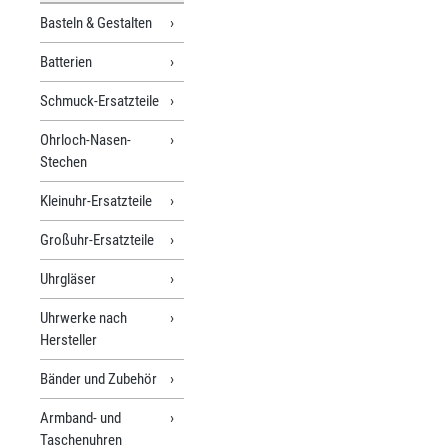
Zeitumstellung Sommer- u
Basteln & Gestalten
Winterzeit,
Stunde/Minute/Sekunde,
Batterien
Manueller Modus möglich,
Überladeschutz, Sleepfunkt
Schmuck-Ersatzteile
Wasserdicht: 5 bar • Uhren
Mineralglas • Gehäusemater
Ohrloch-Nasen-
Edelstahl • Gehäusefarbe: S
• Armbandmaterial: Leder •
Stechen
Armbandfarbe: Braun •
Zifferblattfarbe: Schwarz •
Kleinuhr-Ersatzteile
Gewicht: 40g • Gehäuse-Ø: 
34mm • Höhe: ca.11mm •
Großuhr-Ersatzteile
Schließe: Dornschließe
Uhrgläser
Uhrwerke nach
Hersteller
Bänder und Zubehör
Armband- und
Taschenuhren