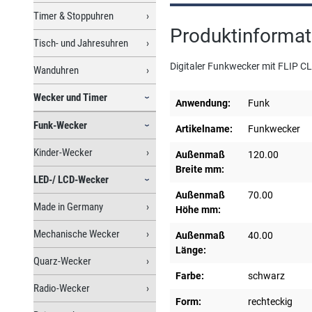
Timer & Stoppuhren
Produktinformat
Tisch- und Jahresuhren
Digitaler Funkwecker mit FLIP CL
Wanduhren
Wecker und Timer
Anwendung:
Funk
Funk-Wecker
Artikelname:
Funkwecker
Kinder-Wecker
Außenmaß
120.00
Breite mm:
LED-/ LCD-Wecker
Außenmaß
70.00
Made in Germany
Höhe mm:
Mechanische Wecker
Außenmaß
40.00
Länge:
Quarz-Wecker
Farbe:
schwarz
Radio-Wecker
Form:
rechteckig