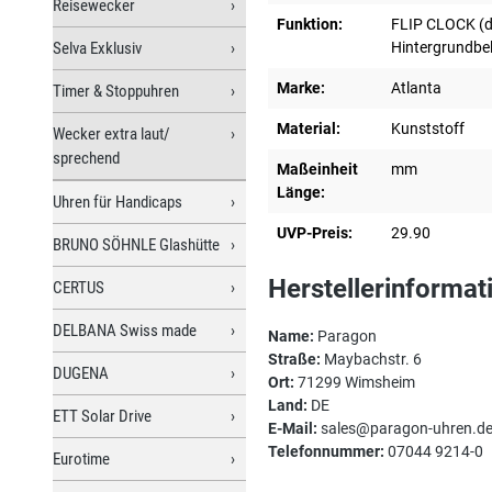
Reisewecker
Funktion:
FLIP CLOCK (dr
Selva Exklusiv
Hintergrundbel
Marke:
Atlanta
Timer & Stoppuhren
Material:
Kunststoff
Wecker extra laut/
sprechend
Maßeinheit
mm
Länge:
Uhren für Handicaps
UVP-Preis:
29.90
BRUNO SÖHNLE Glashütte
Herstellerinformat
CERTUS
DELBANA Swiss made
Name:
Paragon
Straße:
Maybachstr. 6
DUGENA
Ort:
71299 Wimsheim
Land:
DE
ETT Solar Drive
E-Mail:
sales@paragon-uhren.d
Telefonnummer:
07044 9214-0
Eurotime