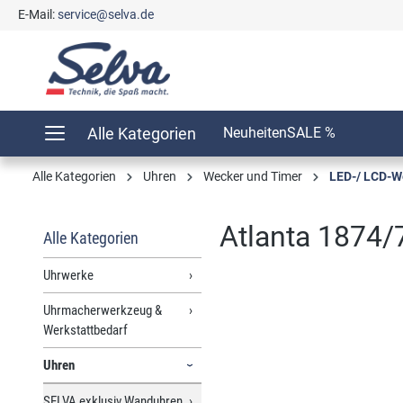
E-Mail:
service@selva.de
springen
Zur Hauptnavigation springen
Alle Kategorien
Neuheiten
SALE %
Alle Kategorien
Uhren
Wecker und Timer
LED-/ LCD-W
Atlanta 1874
Alle Kategorien
Uhrwerke
Uhrmacherwerkzeug &
Bildergalerie überspringen
Werkstattbedarf
Uhren
SELVA exklusiv Wanduhren