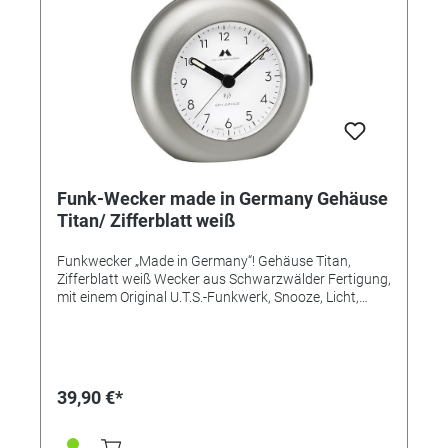
Funk-Wecker made in Germany Gehäuse
Titan/ Zifferblatt weiß
Funkwecker „Made in Germany“! Gehäuse Titan,
Zifferblatt weiß Wecker aus Schwarzwälder Fertigung,
mit einem Original U.T.S.-Funkwerk, Snooze, Licht,
Leuchtzeiger und ansteigendem Alarm (Crescendo).
Flüsterleises Uhrwerk, hochwertige Verarbeitung,
edles, Gehäuse, Vorderteil lackiert, in vielen attraktiven
Farbvarianten. Design, Bauteile, Herstellung und
Qualität „Made in Germany“. Zeitloser Chic, hochwertig
39,90 €*
verarbeitet, einfache Bedienung.