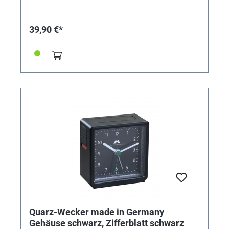
edles, Gehäuse, Vorderteil lackiert, in vielen attraktiven
Farbvarianten. Design, Bauteile, Herstellung und
Qualität „Made in Germany“. Zeitloser Chic, hochwertig
39,90 €*
verarbeitet, einfache Bedienung. UVP 39,90€
Quarz-Wecker made in Germany
Gehäuse schwarz, Zifferblatt schwarz