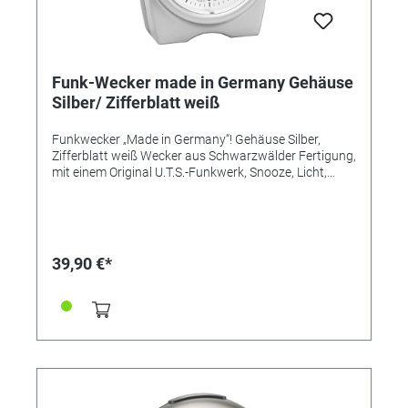
Funk-Wecker made in Germany Gehäuse
Silber/ Zifferblatt weiß
Funkwecker „Made in Germany“! Gehäuse Silber,
Zifferblatt weiß Wecker aus Schwarzwälder Fertigung,
mit einem Original U.T.S.-Funkwerk, Snooze, Licht,
Leuchtzeiger und ansteigendem Alarm (Crescendo).
Flüsterleises Uhrwerk, hochwertige Verarbeitung,
edles, Gehäuse, Vorderteil lackiert, in vielen attraktiven
Farbvarianten. Design, Bauteile, Herstellung und
Qualität „Made in Germany“. Zeitloser Chic, hochwertig
39,90 €*
verarbeitet, einfache Bedienung. UVP 39,90€