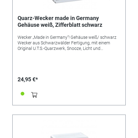
Quarz-Wecker made in Germany
Gehäuse weiß, Zifferblatt schwarz
Wecker „Made in Germany“! Gehäuse weiß/ schwarz
Wecker aus Schwarzwälder Fertigung, mit einem
Original U.T.S.-Quarzwerk, Snooze, Licht und
ansteigendem Alarm (Crescendo). Flüsterleises
Uhrwerk, hochwertige Verarbeitung, edles, mattes
Kunststoffgehäuse, in vier attraktiven Farbvarianten.
Design, Bauteile, Herstellung und Qualität „Made in
Germany“. Zeitloser Chic, hochwertig verarbeitet,
24,95 €*
einfache Bedienung. UVP 24,95€