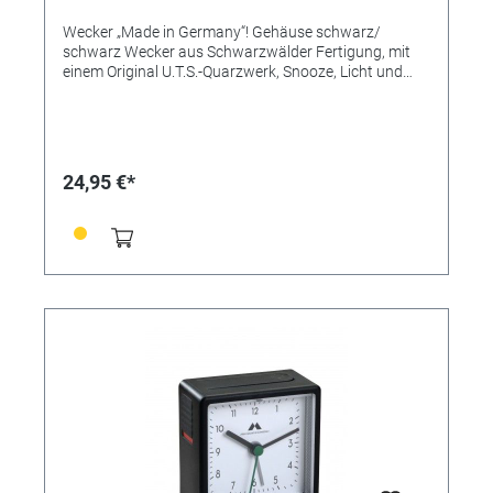
Wecker „Made in Germany“! Gehäuse schwarz/
schwarz Wecker aus Schwarzwälder Fertigung, mit
einem Original U.T.S.-Quarzwerk, Snooze, Licht und
ansteigendem Alarm (Crescendo). Flüsterleises
Uhrwerk, hochwertige Verarbeitung, edles, mattes
Kunststoffgehäuse, in vier attraktiven Farbvarianten.
Design, Bauteile, Herstellung und Qualität „Made in
Germany“. Zeitloser Chic, hochwertig verarbeitet,
24,95 €*
einfache Bedienung. UVP 24,95€