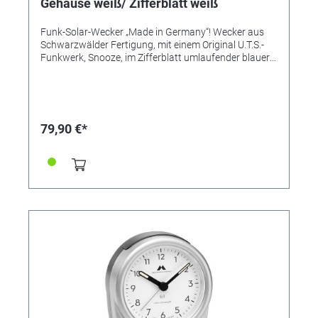
Gehäuse weiß/ Zifferblatt weiß
Funk-Solar-Wecker „Made in Germany“! Wecker aus
Schwarzwälder Fertigung, mit einem Original U.T.S.-
Funkwerk, Snooze, im Zifferblatt umlaufender blauer
Beleuchtung, dezente rote Anzeige, wenn Alarm
aktiviert ist, ansteigendem Alarm (Crescendo). Inkl.
1,5V Akku. Solar-unterstützt - lädt den integrierten
Akku für eine längere Laufzeit Flüsterleises Uhrwerk,
hochwertige Verarbeitung, edles, Gehäuse, Vorderteil
79,90 €*
lackiert, in vielen attraktiven Farbvarianten. Design,
Bauteile, Herstellung und Qualität „Made in Germany“.
Zeitloser Chic, hochwertig verarbeitet, einfache
Bedienung. Solar-Funkwecker; Solar-Funkwecker;
Solarwecker UVP 69,90€ Varianten: Referenz 342295
- Graphitgrau Referenz 342296 - Silber Referenz
342297 - Titan Referenz 347252 - Weiß Elektrogerät
enthält Alkaline-Rundezelle. Hinweis zur sicheren
Entnahme der Batterie: Vergewissern Sie sich, ob die
Batterie ganz entleert ist. Entnehmen Sie vorsichtig die
Batterie. Im Falle einer Entsorgung müssen Batterie
und Gerät getrennt entsorgt werden.