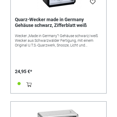
Quarz-Wecker made in Germany
Gehäuse schwarz, Zifferblatt weiß
Wecker „Made in Germany“! Gehäuse schwarz/weiß
Wecker aus Schwarzwälder Fertigung, mit einem
Original U.T.S.-Quarzwerk, Snooze, Licht und
ansteigendem Alarm (Crescendo). Flüsterleises
Uhrwerk, hochwertige Verarbeitung, edles, mattes
Kunststoffgehäuse, in vielen attraktiven
Farbvarianten. Design, Bauteile, Herstellung und
Qualität „Made in Germany“. Zeitloser Chic, hochwertig
24,95 €*
verarbeitet, einfache Bedienung. UVP 24,95€