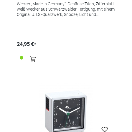
Wecker „Made in Germany“! Gehäuse Titan, Zifferblatt
weiß Wecker aus Schwarzwälder Fertigung, mit einem
Original U.T.S.-Quarzwerk, Snooze, Licht und
ansteigendem Alarm (Crescendo). Flüsterleises
Uhrwerk, hochwertige Verarbeitung, edles, mattes
Kunststoffgehäuse, in vielen attraktiven
Farbvarianten. Design, Bauteile, Herstellung und
Qualität „Made in Germany“. Zeitloser Chic, hochwertig
24,95 €*
verarbeitet, einfache Bedienung. UVP 24,95€