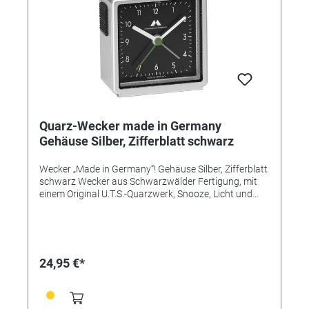
Quarz-Wecker made in Germany
Gehäuse Silber, Zifferblatt schwarz
Wecker „Made in Germany“! Gehäuse Silber, Zifferblatt
schwarz Wecker aus Schwarzwälder Fertigung, mit
einem Original U.T.S.-Quarzwerk, Snooze, Licht und
ansteigendem Alarm (Crescendo). Flüsterleises
Uhrwerk, hochwertige Verarbeitung, edles, mattes
Kunststoffgehäuse, in vielen attraktiven
Farbvarianten. Design, Bauteile, Herstellung und
Qualität „Made in Germany“. Zeitloser Chic, hochwertig
24,95 €*
verarbeitet, einfache Bedienung. UVP 24,95€