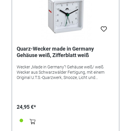
Quarz-Wecker made in Germany
Gehäuse weiß, Zifferblatt weiß
Wecker „Made in Germany“! Gehäuse weiß/ weiß
Wecker aus Schwarzwälder Fertigung, mit einem
Original U.T.S.-Quarzwerk, Snooze, Licht und
ansteigendem Alarm (Crescendo). Flüsterleises
Uhrwerk, hochwertige Verarbeitung, edles, mattes
Kunststoffgehäuse, in vier attraktiven Farbvarianten.
Design, Bauteile, Herstellung und Qualität „Made in
Germany“. Zeitloser Chic, hochwertig verarbeitet,
24,95 €*
einfache Bedienung. UVP 24,95€