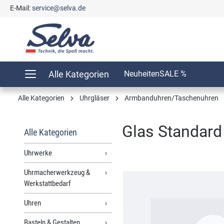
E-Mail:
service@selva.de
springen
Zur Hauptnavigation springen
Alle Kategorien
Neuheiten
SALE %
Alle Kategorien
Uhrgläser
Armbanduhren/Taschenuhren
Glas Standard
Alle Kategorien
Uhrwerke
Uhrmacherwerkzeug &
Bildergalerie überspringen
Werkstattbedarf
Uhren
Basteln & Gestalten