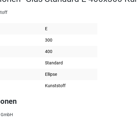
toff
E
300
400
Standard
Ellipse
Kunststoff
ionen
z GmbH