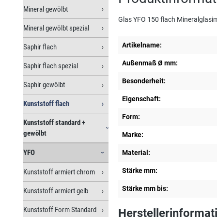
Mineral gewölbt
Glas YFO 150 flach Mineralglasim
Mineral gewölbt spezial
Artikelname:
Saphir flach
Außenmaß Ø mm:
Saphir flach spezial
Besonderheit:
Saphir gewölbt
Eigenschaft:
Kunststoff flach
Form:
Kunststoff standard +
gewölbt
Marke:
YFO
Material:
Stärke mm:
Kunststoff armiert chrom
Stärke mm bis:
Kunststoff armiert gelb
Kunststoff Form Standard
Herstellerinformat