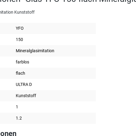
itation Kunststoff
YFO
150
Mineralglasimitation
farblos
flach
ULTRA D
Kunststoff
1
1.2
ionen