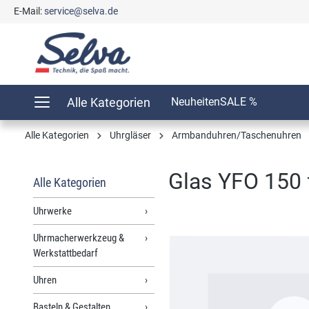
E-Mail:
service@selva.de
springen
Zur Hauptnavigation springen
Alle Kategorien
Neuheiten
SALE %
Alle Kategorien
Uhrgläser
Armbanduhren/Taschenuhren
Glas YFO 150 f
Alle Kategorien
Uhrwerke
Uhrmacherwerkzeug &
Bildergalerie überspringen
Werkstattbedarf
Uhren
Basteln & Gestalten