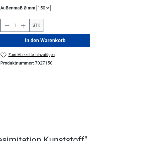
auswählen
Außenmaß Ø mm
STK
In den Warenkorb
Zum Merkzettel hinzufügen
Produktnummer:
7027150
simitation Kunststoff"