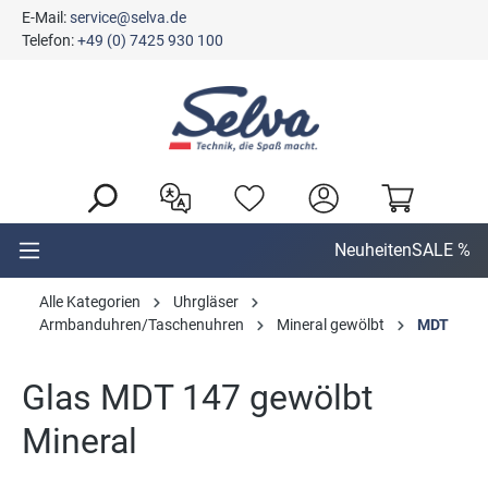
E-Mail:
service@selva.de
alt springen
Telefon:
+49 (0) 7425 930 100
Neuheiten
SALE %
Alle Kategorien
Uhrgläser
Armbanduhren/Taschenuhren
Mineral gewölbt
MDT
Glas MDT 147 gewölbt
Mineral