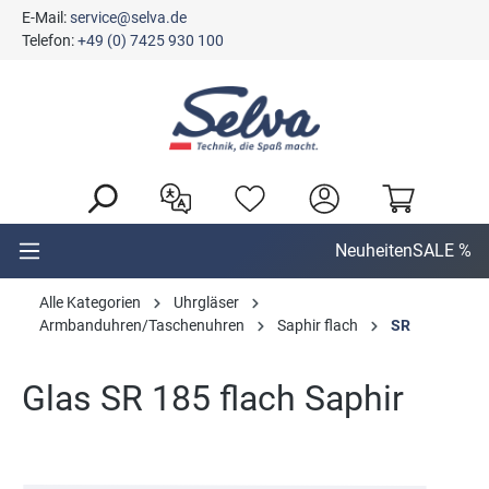
E-Mail:
service@selva.de
alt springen
Telefon:
+49 (0) 7425 930 100
Neuheiten
SALE %
Alle Kategorien
Uhrgläser
Armbanduhren/Taschenuhren
Saphir flach
SR
Glas SR 185 flach Saphir