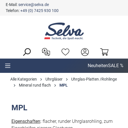
E-Mail:
service@selva.de
alt springen
Telefon:
+49 (0) 7425 930 100
Neuheiten
SALE %
Alle Kategorien
Uhrgläser
Uhrglas-Platten /Rohlinge
Mineral rund flach
MPL
MPL
Eigenschaften
:
flacher, runder Uhrglasrohling, zum