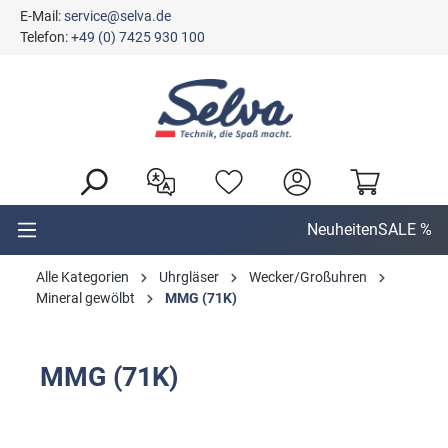
E-Mail:
service@selva.de
alt springen
Telefon:
+49 (0) 7425 930 100
Neuheiten
SALE %
Alle Kategorien
Uhrgläser
Wecker/Großuhren
Mineral gewölbt
MMG (71K)
MMG (71K)