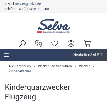
E-Mail:
service@selva.de
alt springen
Telefon:
+49 (0) 7425 930 100
Neuheiten
SALE %
Alle Kategorien
Wecker und Großuhren
Wecker
Kinder-Wecker
Kinderquarzwecker
Flugzeug