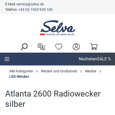
E-Mail:
service@selva.de
alt springen
Telefon:
+49 (0) 7425 930 100
Neuheiten
SALE %
Alle Kategorien
Wecker und Großuhren
Wecker
LED-Wecker
Atlanta 2600 Radiowecker
silber