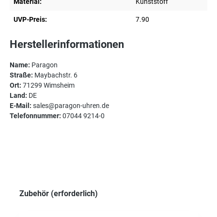
Material:
Kunststoff
UVP-Preis:
7.90
Herstellerinformationen
Name:
Paragon
Straße:
Maybachstr. 6
Ort:
71299 Wimsheim
Land:
DE
E-Mail:
sales@paragon-uhren.de
Telefonnummer:
07044 9214-0
Produktgalerie überspringen
Zubehör (erforderlich)