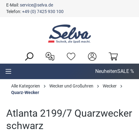
E-Mail:
service@selva.de
alt springen
Telefon:
+49 (0) 7425 930 100
Neuheiten
SALE %
Alle Kategorien
Wecker und Großuhren
Wecker
Quarz-Wecker
Atlanta 2199/7 Quarzwecker
schwarz