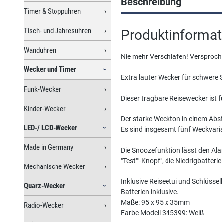
Beschreibung
Timer & Stoppuhren
Tisch- und Jahresuhren
Produktinformati
Wanduhren
Nie mehr Verschlafen! Versproch
Wecker und Timer
Extra lauter Wecker für schwere 
Funk-Wecker
Dieser tragbare Reisewecker ist 
Kinder-Wecker
Der starke Weckton in einem Absta
LED-/ LCD-Wecker
Es sind insgesamt fünf Weckvariant
Made in Germany
Die Snoozefunktion lässt den Alar
"Test""-Knopf", die Niedrigbatte
Mechanische Wecker
Inklusive Reiseetui und Schlüsse
Quarz-Wecker
Batterien inklusive.
Maße: 95 x 95 x 35mm
Radio-Wecker
Farbe Modell 345399: Weiß