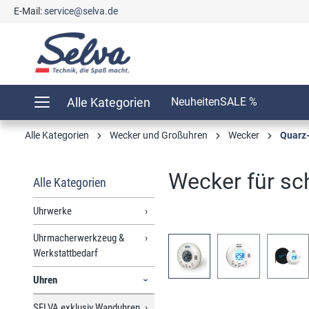
E-Mail:
service@selva.de
springen
Zur Hauptnavigation springen
Alle Kategorien
Neuheiten
SALE %
Alle Kategorien
Wecker und Großuhren
Wecker
Quarz
Wecker für sch
Alle Kategorien
Uhrwerke
Uhrmacherwerkzeug &
Bildergalerie überspringen
Werkstattbedarf
Uhren
SELVA exklusiv Wanduhren