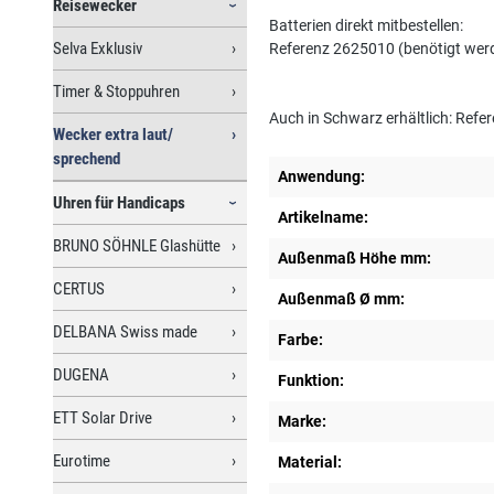
Reisewecker
Batterien direkt mitbestellen:
Selva Exklusiv
Referenz 2625010 (benötigt werde
Timer & Stoppuhren
Auch in Schwarz erhältlich: Ref
Wecker extra laut/
sprechend
Anwendung:
Uhren für Handicaps
Artikelname:
BRUNO SÖHNLE Glashütte
Außenmaß Höhe mm:
CERTUS
Außenmaß Ø mm:
DELBANA Swiss made
Farbe:
DUGENA
Funktion:
ETT Solar Drive
Marke:
Eurotime
Material: