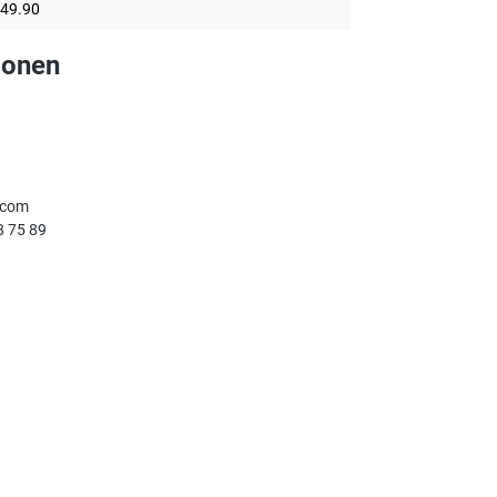
49.90
ionen
.com
8 75 89