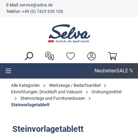
E-Mail:
service@selva.de
alt springen
Telefon:
+49 (0) 7425 930 100
Neuheiten
SALE %
Alle Kategorien
Werkzeuge / Bedarfsartikel
Einrichtungen, Druckluft und Vakuum
Ordnungsmittel
Steinvorlage und Furniturenboxen
Steinvorlagetablett
Steinvorlagetablett