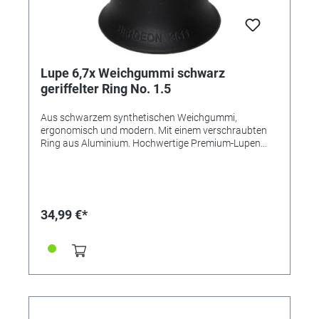
Lupe 6,7x Weichgummi schwarz
geriffelter Ring No. 1.5
Aus schwarzem synthetischen Weichgummi,
ergonomisch und modern. Mit einem verschraubten
Ring aus Aluminium. Hochwertige Premium-Lupen
von BERGEON, Swiss Made. Aus elastischem
Kunststoff für besten Tragekomfort. Verschraubt -
zum leichten Auswechseln oder Säubern der Linse.
Beste Qualität kommt von BERGEON! Varianten:
Referenz 345567 - Vergrößerung 2,5x Referenz
34,99 €*
345568 - Vergrößerung 2,8x Referenz 345569 -
Vergrößerung 3,3x Referenz 345570 - Vergrößerung
4,0x Referenz 345571 - Vergrößerung 5,0x Referenz
345572 - Vergrößerung 6,7x