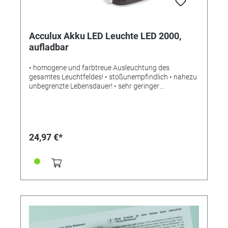
Acculux Akku LED Leuchte LED 2000,
aufladbar
• homogene und farbtreue Ausleuchtung des
gesamtes Leuchtfeldes! • stoßunempfindlich • nahezu
unbegrenzte Lebensdauer! • sehr geringer
Energieverbrauch! • längere Leuchtdauer! • an jeder
Steckdose aufladbar! (kein Batterien!) Die
leistungsstarke Akku-LED-Handleuchte LED 2000 -
nachempfunden der ersten von AccuLux ladbaren
Taschenlampe der Welt, dem Original 70 von 1955 -
24,97 €*
überzeugt durch den Einsatz einer weißen
Leuchtdiode (tageslichtähnliches Licht) mit hoher
Lichtintensität und sehr geringem Energieverbrauch.
Die stoßunempfindliche LED zeichnet sich durch eine
nahezu unbegrenzte Lebensdauer aus. Die LED 2000
verspricht vorfokussiertes Licht mit klar
abgegrenztem und gleichmäßigem Lichtkegel. Die
Leuchte ist bis zu 1000 mal am Netz wiederladbar. Der
eingesetzte umweltfreundliche NiMH Akku ohne
Memory-Effekt ist durch das intelligente