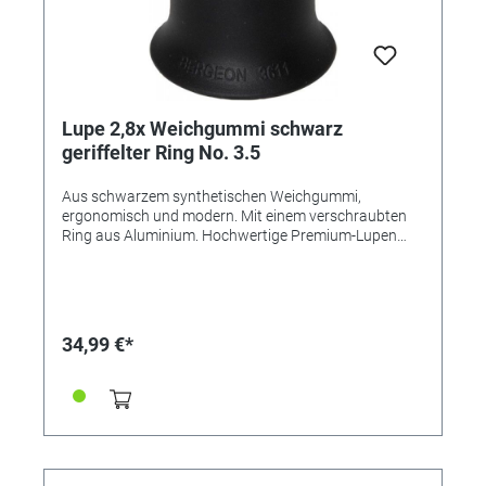
Lupe 2,8x Weichgummi schwarz
geriffelter Ring No. 3.5
Aus schwarzem synthetischen Weichgummi,
ergonomisch und modern. Mit einem verschraubten
Ring aus Aluminium. Hochwertige Premium-Lupen
von BERGEON, Swiss Made. Aus elastischem
Kunststoff für besten Tragekomfort. Verschraubt -
zum leichten Auswechseln oder Säubern der Linse.
Beste Qualität kommt von BERGEON! Varianten:
Referenz 345567 - Vergrößerung 2,5x Referenz
34,99 €*
345568 - Vergrößerung 2,8x Referenz 345569 -
Vergrößerung 3,3x Referenz 345570 - Vergrößerung
4,0x Referenz 345571 - Vergrößerung 5,0x Referenz
345572 - Vergrößerung 6,7x