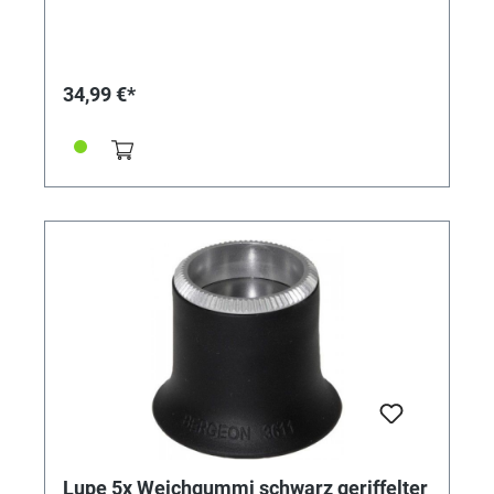
von BERGEON, Swiss Made. Aus elastischem
Kunststoff für besten Tragekomfort. Verschraubt -
zum leichten Auswechseln oder Säubern der Linse.
Beste Qualität kommt von BERGEON! Varianten:
Referenz 345567 - Vergrößerung 2,5x Referenz
34,99 €*
345568 - Vergrößerung 2,8x Referenz 345569 -
Vergrößerung 3,3x Referenz 345570 - Vergrößerung
4,0x Referenz 345571 - Vergrößerung 5,0x Referenz
345572 - Vergrößerung 6,7x
Lupe 5x Weichgummi schwarz geriffelter