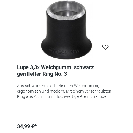
Lupe 3,3x Weichgummi schwarz
geriffelter Ring No. 3
Aus schwarzem synthetischen Weichgummi,
ergonomisch und modern. Mit einem verschraubten
Ring aus Aluminium. Hochwertige Premium-Lupen
von BERGEON, Swiss Made. Aus elastischem
Kunststoff für besten Tragekomfort. Verschraubt -
zum leichten Auswechseln oder Säubern der Linse.
Beste Qualität kommt von BERGEON! Varianten:
Referenz 345567 - Vergrößerung 2,5x Referenz
34,99 €*
345568 - Vergrößerung 2,8x Referenz 345569 -