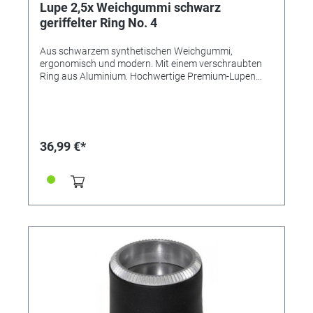
Lupe 2,5x Weichgummi schwarz
geriffelter Ring No. 4
Aus schwarzem synthetischen Weichgummi,
ergonomisch und modern. Mit einem verschraubten
Ring aus Aluminium. Hochwertige Premium-Lupen
von BERGEON, Swiss Made. Aus elastischem
Kunststoff für besten Tragekomfort. Verschraubt -
zum leichten Auswechseln oder Säubern der Linse.
Beste Qualität kommt von BERGEON! Varianten:
Referenz 345567 - Vergrößerung 2,5x Referenz
36,99 €*
345568 - Vergrößerung 2,8x Referenz 345569 -
Vergrößerung 3,3x Referenz 345570 - Vergrößerung
4,0x Referenz 345571 - Vergrößerung 5,0x Referenz
345572 - Vergrößerung 6,7x