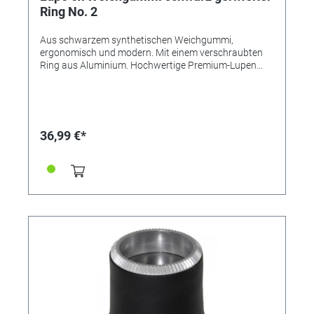
Ring No. 2
Aus schwarzem synthetischen Weichgummi,
ergonomisch und modern. Mit einem verschraubten
Ring aus Aluminium. Hochwertige Premium-Lupen
von BERGEON, Swiss Made. Aus elastischem
Kunststoff für besten Tragekomfort. Verschraubt -
zum leichten Auswechseln oder Säubern der Linse.
Beste Qualität kommt von BERGEON! Varianten:
Referenz 345567 - Vergrößerung 2,5x Referenz
36,99 €*
345568 - Vergrößerung 2,8x Referenz 345569 -
Vergrößerung 3,3x Referenz 345570 - Vergrößerung
4,0x Referenz 345571 - Vergrößerung 5,0x Referenz
345572 - Vergrößerung 6,7x