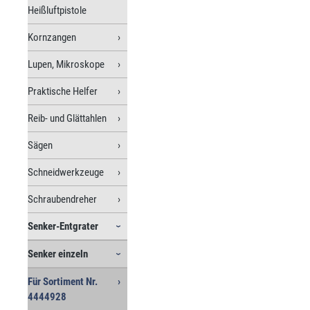
Heißluftpistole
Kornzangen
Lupen, Mikroskope
Praktische Helfer
Reib- und Glättahlen
Sägen
Schneidwerkzeuge
Schraubendreher
Senker-Entgrater
Senker einzeln
Für Sortiment Nr.
4444928