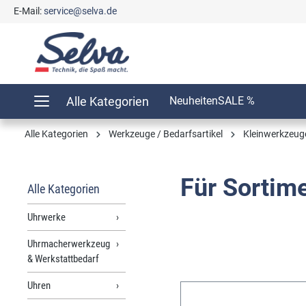
E-Mail:
service@selva.de
springen
Zur Hauptnavigation springen
Alle Kategorien
Neuheiten
SALE %
Alle Kategorien
Werkzeuge / Bedarfsartikel
Kleinwerkzeug
Für Sortim
Alle Kategorien
Uhrwerke
Uhrmacherwerkzeug
& Werkstattbedarf
Uhren