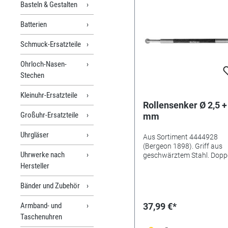
Basteln & Gestalten
Batterien
Schmuck-Ersatzteile
Ohrloch-Nasen-
Stechen
Kleinuhr-Ersatzteile
Rollensenker Ø 2,5 +
Großuhr-Ersatzteile
mm
Uhrgläser
Aus Sortiment 4444928
(Bergeon 1898). Griff aus
Uhrwerke nach
geschwärztem Stahl. Dopp
Rollensenker, gehärteter St
Hersteller
Schaft aus rostfreiem Stahl
2.10 / 2.35 mm
Bänder und Zubehör
Armband- und
37,99 €*
Taschenuhren