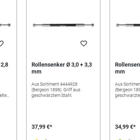
 2,8
Rollensenker Ø 3,0 + 3,3
Rollensen
mm
mm
Aus Sortiment 4444928
Aus Sortime
(Bergeon 1898). Griff aus
(Bergeon 189
elte
geschwärztem Stahl.
geschwärzte
ahl,
, Ø
37,99 €*
34,99 €*