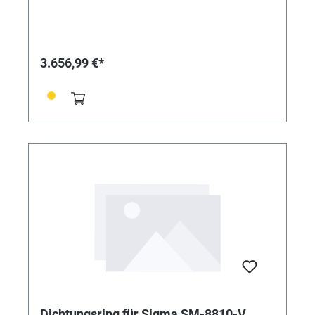
8850-30, wenn Prüfungen bis 30 bar durchgeführt
werden sollen. Technische Daten: Druckerhöhung: 3,5x
Max. Ausgangsdruck: 30 bar Min. Ausgangsdruck: 9,5
bar Es wird ein Kesselkompressor von min. 8 bar
benötigt Im Lieferumfang enthalten: Druckschlauch
3.656,99 €*
Kupplungen Steuerungskabel
Dichtungsring für Sigma SM-8810-V