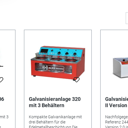
06
Galvanisieranlage 320
Galvanisie
mit 3 Behältern
II Version
mit 3
Kompakte Galvanikanlage mit
Nachfolgegerä
drei Behältern für die
Referenz 2447
e
Edelmetallbeschichtung Die
Version 2.0 is