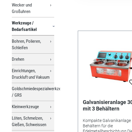
Wecker und
Großuhren
Werkzeuge /
Bedarfsartikel
Bohren, Polieren,
Schleifen
Drehen
Einrichtungen,
Druckluft und Vakuum
Goldschmiedespezialwerkzeuge
/ GRS
Galvanisieranlage 3
Kleinwerkzeuge
mit 3 Behältern
Löten, Schmelzen,
Kompakte Galvanikanlage 
Gießen, Schweissen
Behältern für die
Edelmetallbeschichtung Di