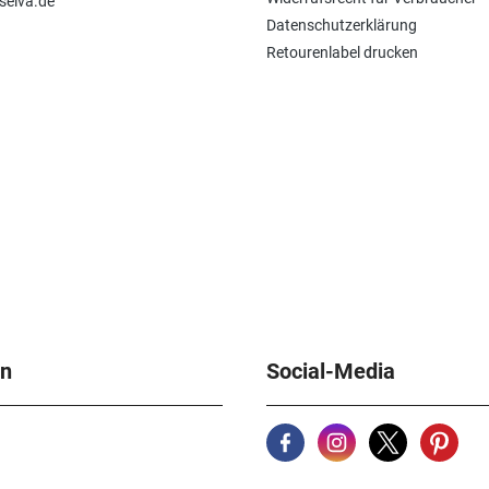
JE88 und dabei eine
selva.de
brillantweiße und glänzende
Datenschutzerklärung
Oberfläche - Die Bäder sind als
Retourenlabel drucken
Konzentrate oder
Gebrauchsfertig erhältlich Im
Lieferumfang enthalten: - 3 x
Becherglas 1000ml inkl. Deckel -
3 x Becherglas 600ml inkl. Deckel
- 3 x Rotes Kabel - 1 x Schwarzes
Kabel mit Klemme - 2 x
Edelstahlanode - 1 x
Mischoxidanode - 1 x Kleines
Gestell mit 4 Haken Das einzige
Komplettset für die
vollumfängliche Anwendung für
Rh + Au!
en
Social-Media