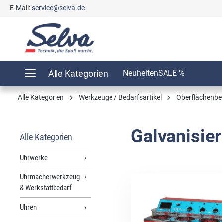
E-Mail:
service@selva.de
springen
Zur Hauptnavigation springen
Alle Kategorien
Neuheiten
SALE %
Alle Kategorien
Werkzeuge / Bedarfsartikel
Oberflächenbe
Galvanisier
Alle Kategorien
Uhrwerke
Uhrmacherwerkzeug
& Werkstattbedarf
Uhren