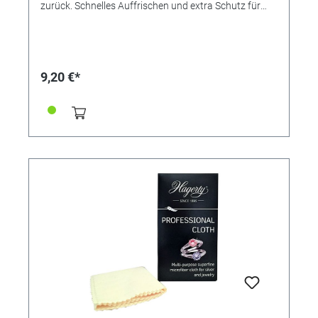
zurück. Schnelles Auffrischen und extra Schutz für
den Schmuck. Für ein optimales Ergebnis nach Gold
Clean (Bestell-Nr. 305550) verwenden. Anwendung:
Schmuck mit dem Tuch polieren. Für den
Wiederverkauf/Endverbraucher.
9,20 €*