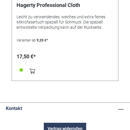
Hagerty Professional Cloth
Leicht zu verwendendes, weiches und extra feines
Mikrofasertuch speziell für Schmuck. Die speziell
entwickelte Verpackung kann auf der Rückseite
händlerspezifisch mit seiner Adresse versehen werden
(Aufkleber oder Stempel). Tuch ohne Imprägnierung.
Varianten ab
9,20 €*
Kratzerfreies Resultat. Anwendung: Mit dem Tuch
leicht reibend Verschmutzungen entfernen und den
natürliche Glanz wieder zurückgeben. Für den
17,50 €*
Wiederverkauf/Endverbraucher und den
professionellen Einsatz.
Kontakt
Vertrag widerrufen