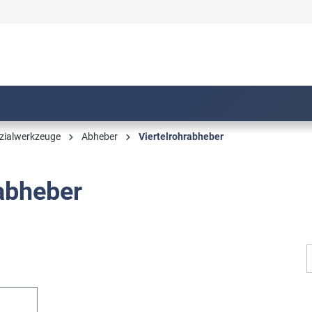
zialwerkzeuge
Abheber
Viertelrohrabheber
rabheber