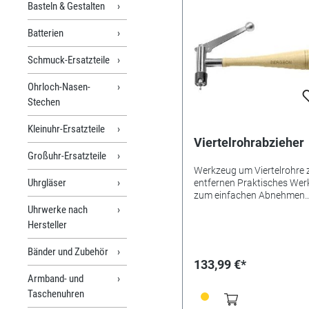
Basteln & Gestalten
Batterien
Schmuck-Ersatzteile
Ohrloch-Nasen-
Stechen
Kleinuhr-Ersatzteile
Viertelrohrabzieher
Großuhr-Ersatzteile
Werkzeug um Viertelrohre 
Uhrgläser
entfernen Praktisches We
zum einfachen Abnehmen
festsitzender Viertelrohre.
Uhrwerke nach
Spannzange: 1.20 - 1.80m
Hersteller
Länge: 140mm Gewicht: 6
Bänder und Zubehör
133,99 €*
Armband- und
Taschenuhren