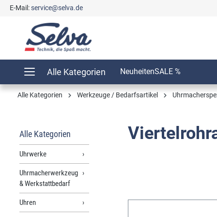
E-Mail:
service@selva.de
springen
Zur Hauptnavigation springen
Alle Kategorien
Neuheiten
SALE %
Alle Kategorien
Werkzeuge / Bedarfsartikel
Uhrmacherspe
Viertelroh
Alle Kategorien
Uhrwerke
Uhrmacherwerkzeug
& Werkstattbedarf
Uhren