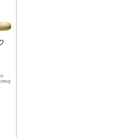
zu
rkzeug
m
0g