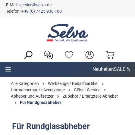
E-Mail:
service@selva.de
alt springen
Telefon:
+49 (0) 7425 930 100
Neuheiten
SALE %
Alle Kategorien
Werkzeuge / Bedarfsartikel
Uhrmacherspezialwerkzeuge
Gläser-Service
Abheber und Aufsetzer
Zubehör / Ersatzteile Abheber
Für Rundglasabheber
Für Rundglasabheber