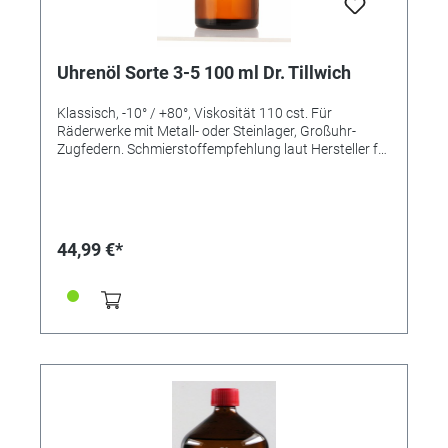
Uhrenöl Sorte 3-5 100 ml Dr. Tillwich
Klassisch, -10° / +80°, Viskosität 110 cst. Für
Räderwerke mit Metall- oder Steinlager, Großuhr-
Zugfedern. Schmierstoffempfehlung laut Hersteller für
die Sorte 3-5: • Großuhren - Ankerpaletten,
Ankerradzähne, Hemmung - Unruhlager,
Stoßsicherungen - Räderwerkszapfenlager -
Triebfedern
44,99 €*