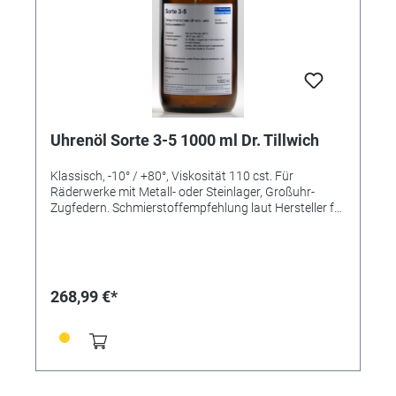
Uhrenöl Sorte 3-5 1000 ml Dr. Tillwich
Klassisch, -10° / +80°, Viskosität 110 cst. Für
Räderwerke mit Metall- oder Steinlager, Großuhr-
Zugfedern. Schmierstoffempfehlung laut Hersteller für
die Sorte 3-5: • Großuhren - Ankerpaletten,
Ankerradzähne, Hemmung - Unruhlager,
Stoßsicherungen - Räderwerkszapfenlager -
Triebfedern
268,99 €*