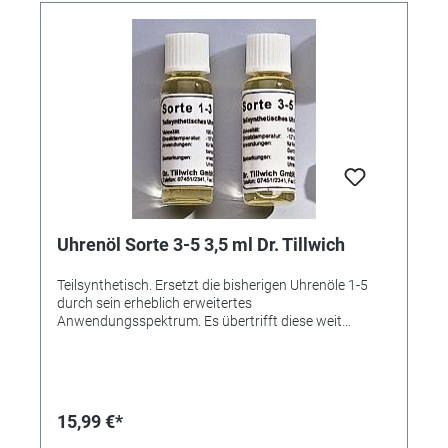
Uhrenöl Sorte 3-5 3,5 ml Dr. Tillwich
Teilsynthetisch. Ersetzt die bisherigen Uhrenöle 1-5
durch sein erheblich erweitertes
Anwendungsspektrum. Es übertrifft diese weit
hinsichtlich Verschleißminderung,
Alterungsbeständigkeit und
Temperatureigenschaften. Inhalt 3,5 ml. • Großuhren -
Ankerpaletten, Ankerradzähne, Hemmung -
Unruhlager, Stoßsicherungen -
15,99 €*
Räderwerkszapfenlager - Triebfedern