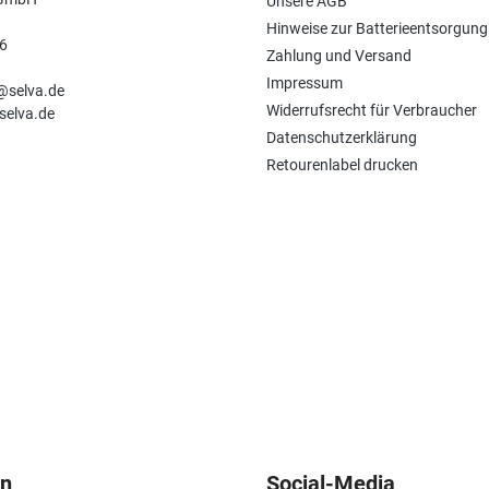
Unsere AGB
Hinweise zur Batterieentsorgung
6
Zahlung und Versand
n
Impressum
e@selva.de
Widerrufsrecht für Verbraucher
selva.de
Datenschutzerklärung
Retourenlabel drucken
en
Social-Media