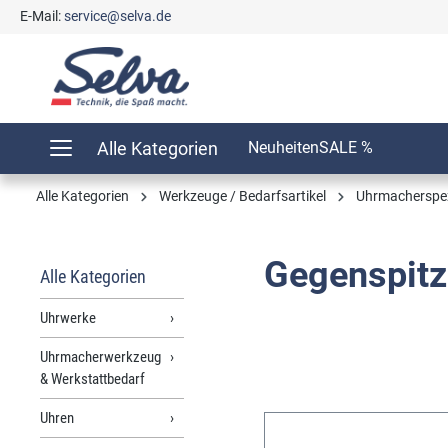
E-Mail:
service@selva.de
springen
Zur Hauptnavigation springen
Alle Kategorien
Neuheiten
SALE %
Alle Kategorien
Werkzeuge / Bedarfsartikel
Uhrmacherspe
Gegenspit
Alle Kategorien
Uhrwerke
Uhrmacherwerkzeug
& Werkstattbedarf
Uhren