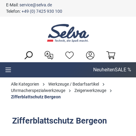
E-Mail:
service@selva.de
alt springen
Telefon:
+49 (0) 7425 930 100
Neuheiten
SALE %
Alle Kategorien
Werkzeuge / Bedarfsartikel
Uhrmacherspezialwerkzeuge
Zeigerwerkzeuge
Zifferblattschutz Bergeon
Zifferblattschutz Bergeon