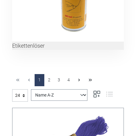
Etikettenlöser
1
2
3
4