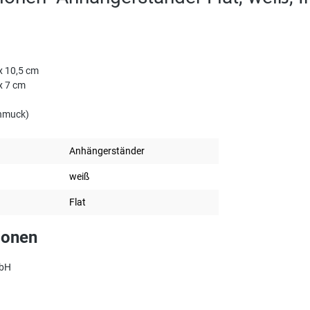
x 10,5 cm
x 7 cm
chmuck)
Anhängerständer
weiß
Flat
ionen
mbH