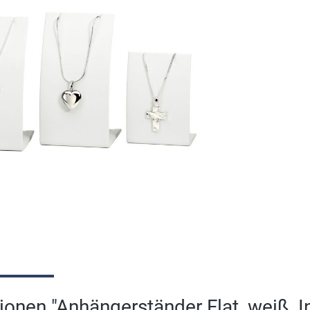
onen "Anhängerständer Flat, weiß, Inh