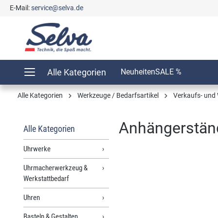
E-Mail:
service@selva.de
springen
Zur Hauptnavigation springen
Alle Kategorien
Neuheiten
SALE %
Alle Kategorien
Werkzeuge / Bedarfsartikel
Verkaufs- und 
Anhängerstände
Alle Kategorien
Uhrwerke
Uhrmacherwerkzeug &
Bildergalerie überspringen
Werkstattbedarf
Uhren
Basteln & Gestalten