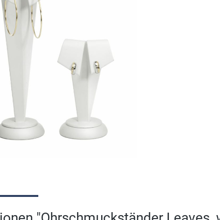
onen "Ohrschmuckständer Leaves, wei