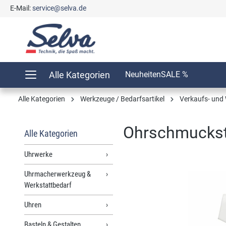
E-Mail:
service@selva.de
springen
Zur Hauptnavigation springen
Alle Kategorien
Neuheiten
SALE %
Alle Kategorien
Werkzeuge / Bedarfsartikel
Verkaufs- und 
Ohrschmuckstän
Alle Kategorien
Uhrwerke
Uhrmacherwerkzeug &
Bildergalerie überspringen
Werkstattbedarf
Uhren
Basteln & Gestalten