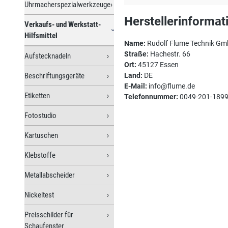
Uhrmacherspezialwerkzeuge
Herstellerinformat
Verkaufs- und Werkstatt-
Hilfsmittel
Name:
Rudolf Flume Technik G
Straße:
Hachestr. 66
Aufstecknadeln
Ort:
45127 Essen
Beschriftungsgeräte
Land:
DE
E-Mail:
info@flume.de
Etiketten
Telefonnummer:
0049-201-189
Fotostudio
Kartuschen
Klebstoffe
Metallabscheider
Nickeltest
Preisschilder für
Schaufenster