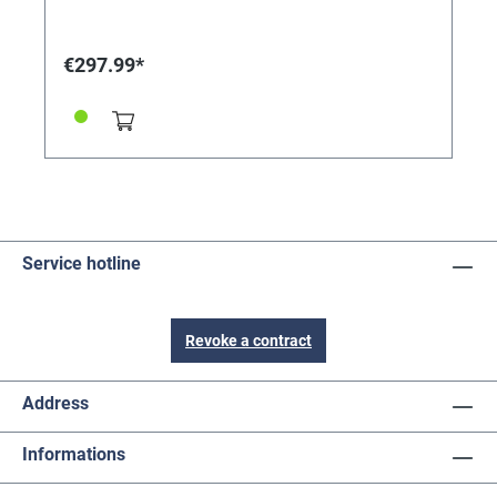
630mm, Econoline, Kunststoff • Säule: Stahl, schwarz
• Rückenbügel: Präz. Stahlrohr Ø 40 x 20mm •
Gesamthöhe: 790 - 1065mm • Materialstärke: Sitz
€297.99*
50mm, Lehne 50mm • Gewicht: ca. 9,8kg •
Belastbarkeit bis 120kg • Verstellmöglichkeiten:
Sitzhöhe 450 - 640mm • Sitzneigung: –4° bis +6° •
Sitzarretierung stufenlos • Lehnenneigung: –18° bis
+10° Abweichungen wg. technischer Änderung
möglich Bitte sprechen Sie unseren Außendienst fürs
Probesitzen an.
Service hotline
Revoke a contract
Address
Informations