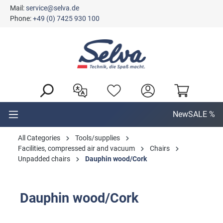
Mail:
service@selva.de
in content
Phone:
+49 (0) 7425 930 100
New
SALE %
All Categories
Tools/supplies
Facilities, compressed air and vacuum
Chairs
Unpadded chairs
Dauphin wood/Cork
Dauphin wood/Cork