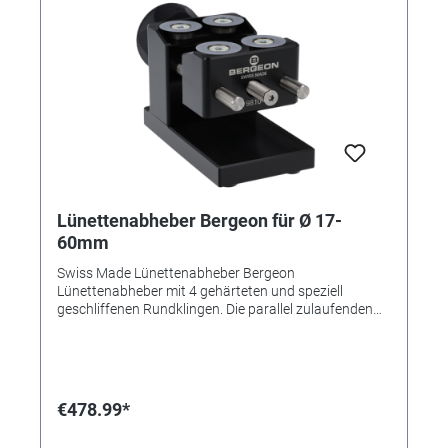
Lünettenabheber Bergeon für Ø 17-
60mm
Swiss Made Lünettenabheber Bergeon
Lünettenabheber mit 4 gehärteten und speziell
geschliffenen Rundklingen. Die parallel zulaufenden
Klingen ermöglichen ein exaktes Abnehmen von
Lünetten bis zu einem max. Durchmesser von 60mm.
Die Klingen sind austauschbar. Geeignet für die
Reparatur von RX Uhren. Abmessungen (L x B x H):
130 x 60 x 70 mm • Zum Lieferumfang gehört ein Tork-
€478.99*
Schlüssel (TX30) zum Einund Ausbauen der Messer.
Vorsicht: Extrem scharfe Messer.