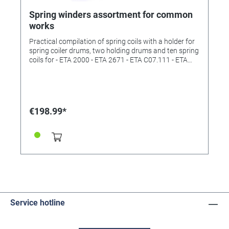
Spring winders assortment for common
works
Practical compilation of spring coils with a holder for
spring coiler drums, two holding drums and ten spring
coils for - ETA 2000 - ETA 2671 - ETA C07.111 - ETA
7750 - ETA 2892-2 / 2836-2 - CITIZEN 8200 - CITIZEN
8500-1 - CITIZEN 8500-2 - RX 3135 / ETA 2824 - RX
2235 In a practical case
€198.99*
Service hotline