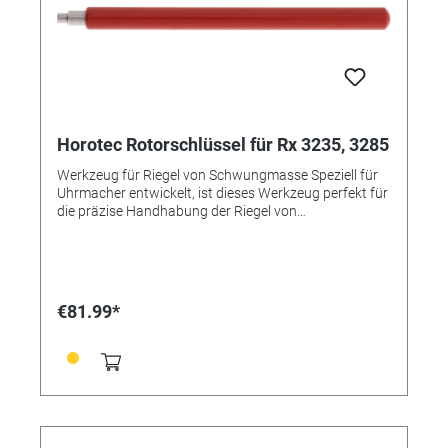
Horotec Rotorschlüssel für Rx 3235, 3285
Werkzeug für Riegel von Schwungmasse Speziell für
Uhrmacher entwickelt, ist dieses Werkzeug perfekt für
die präzise Handhabung der Riegel von
Schwungmassen. Merkmale: • Kompatibilität:
geeignet für verschiedene Marken und Modelle •
Gefertigt aus robusten und langlebigen Materialien •
Optimale Präzision, um Schäden an empfindlichen
Komponenten zu vermeiden • Geeignet für Rx 3235,
€81.99*
3285