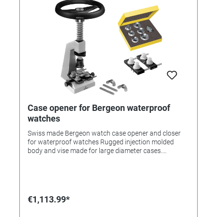
Case opener for Bergeon waterproof
watches
Swiss made Bergeon watch case opener and closer
for waterproof watches Rugged injection molded
body and vise made for large diameter cases.
CHARACTERISTICS: • Opening up to 60 mm possible •
Injection molded frame • Total height: 300 mm •
Flywheel Ø 130 mm • Weight approx. 3 kg SCOPE OF
DELIVERY: • Vise • 1 set of 6 insert rings • Body
retainers/jaws • 4 screws for screwing on table • Case
€1,113.99*
opener inserts with connector