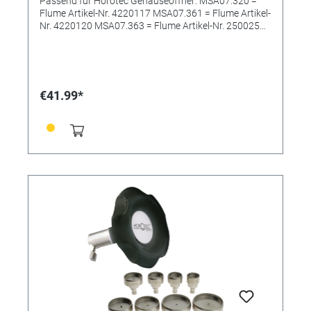
Passend für Horotec Gehäuseöffner: MSA07.320 =
Flume Artikel-Nr. 4220117 MSA07.361 = Flume Artikel-
Nr. 4220120 MSA07.363 = Flume Artikel-Nr. 250025
MSA07.368 = Flume Artikel-Nr. 309281 MSA07.305 =
Flume Artikel-Nr. 4220034 Passend für Gehäuseöffner
Bergeon: 5700...(Flume-Nr. 235142+4220005)
€41.99*