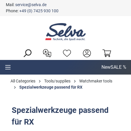
Mail:
service@selva.de
in content
Phone:
+49 (0) 7425 930 100
New
SALE %
All Categories
Tools/supplies
Watchmaker tools
Spezialwerkzeuge passend für RX
Spezialwerkzeuge passend
für RX