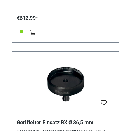
Definierte Frästiefe durch integrierten mechanischen
Anschlag • Stabilität und lange Lebensdauer • Hohe
Wiederholgenauigkeit für professionelle Reparaturen
€612.99*
Lieferung inklusive: • Fräs- und Einpressvorrichtung •
Fräser • Einpressdorn • Schlüssel für die
Kugelgelagerten Feststellschrauben • 3 x Lagerbuchse
für Zwischen-Kronrad, unsere Referenz 362478 MADE
IN GERMANY Anwendung (siehe auch Bilder) •
Federhausbrücke 3001-5001 montieren • Loch fräsen,
bis der Ansatz vom Fräser auf dem Werkzeug aufliegt
• Fräs- und Einpressvorrichtung umdrehen •
Lagergewindebuchse einpressen Für die Kaliber: RX
3000, 3035, 3055, 3075, 3085
Geriffelter Einsatz RX Ø 36,5 mm