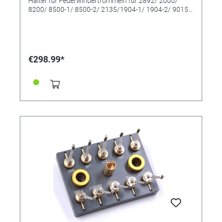
Halter für Federwindertrommeln für 2892/ 2000/
8200/ 8500-1/ 8500-2/ 2135/1904-1/ 1904-2/ 9015/
3135/ 2671/ C07111/ 7750/ 2235/ 1847/240 / 2450/
3120/899/L888
€298.99*