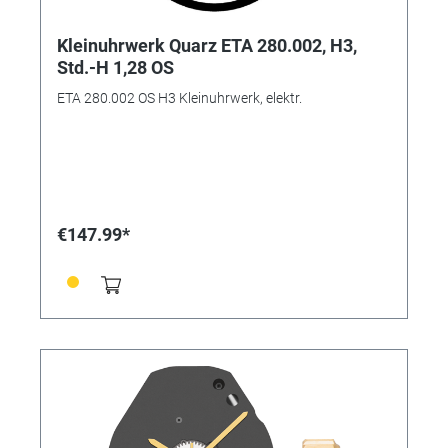
Kleinuhrwerk Quarz ETA 280.002, H3,
Std.-H 1,28 OS
ETA 280.002 OS H3 Kleinuhrwerk, elektr.
€147.99*