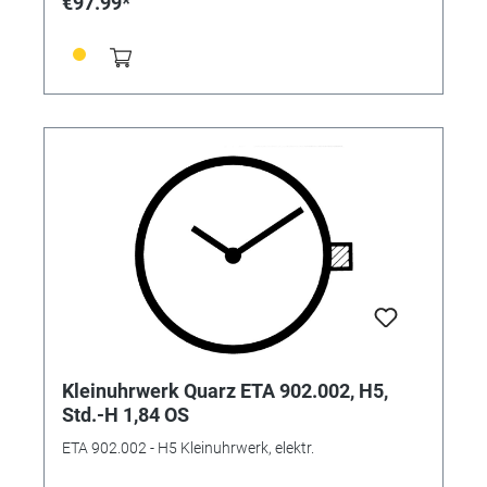
€97.99*
Kleinuhrwerk Quarz ETA 902.002, H5,
Std.-H 1,84 OS
ETA 902.002 - H5 Kleinuhrwerk, elektr.