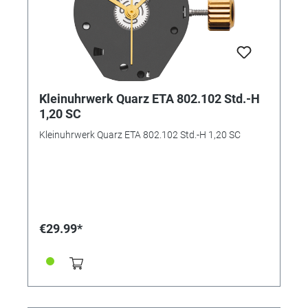
Kleinuhrwerk Quarz ETA 802.102 Std.-H
1,20 SC
Kleinuhrwerk Quarz ETA 802.102 Std.-H 1,20 SC
€29.99*