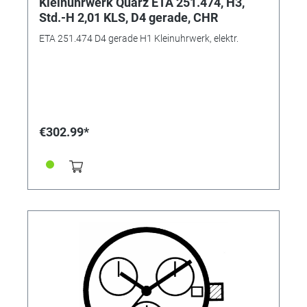
Kleinuhrwerk Quarz ETA 251.474, H3,
Std.-H 2,01 KLS, D4 gerade, CHR
ETA 251.474 D4 gerade H1 Kleinuhrwerk, elektr.
€302.99*