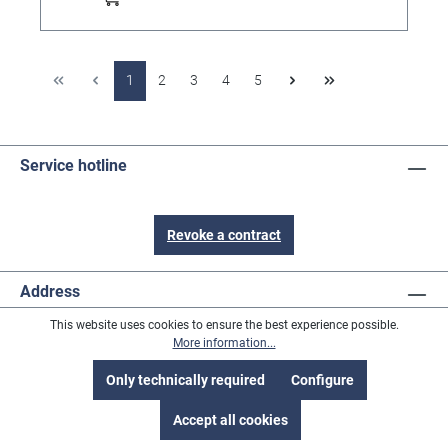
1
2
3
4
5
Service hotline
Revoke a contract
Address
This website uses cookies to ensure the best experience possible.
Informations
More information...
Only technically required
Configure
Content
Accept all cookies
Payment methods