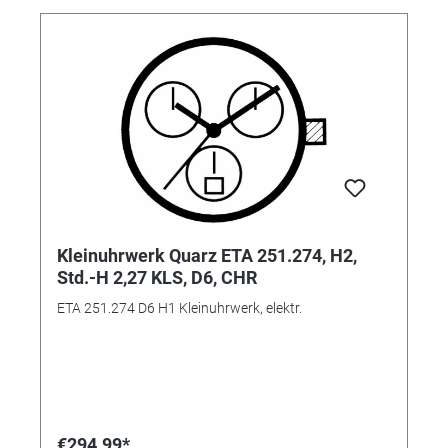
Kleinuhrwerk Quarz ETA 251.274, H2,
Std.-H 2,27 KLS, D6, CHR
ETA 251.274 D6 H1 Kleinuhrwerk, elektr.
€294.99*