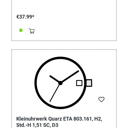
€37.99*
Kleinuhrwerk Quarz ETA 803.161, H2,
Std.-H 1,51 SC, D3