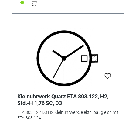
Kleinuhrwerk Quarz ETA 803.122, H2,
Std.-H 1,76 SC, D3
ETA 803.122 D3 H2 Kleinuhrwerk, elektr., baugleich mit
ETA 803.124