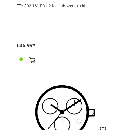
ETA 803.161 D3 H2 Kleinuhrwerk, elektr.
€35.99*