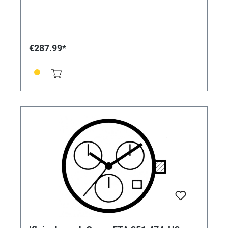
€287.99*