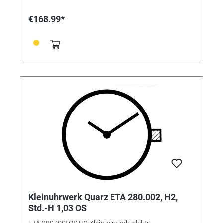
€168.99*
Kleinuhrwerk Quarz ETA 280.002, H2,
Std.-H 1,03 OS
ETA 280.002 OS H2 Kleinuhrwerk, elektr.