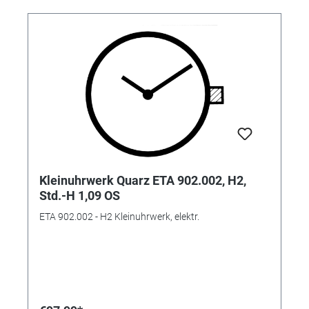
Kleinuhrwerk Quarz ETA 902.002, H2,
Std.-H 1,09 OS
ETA 902.002 - H2 Kleinuhrwerk, elektr.