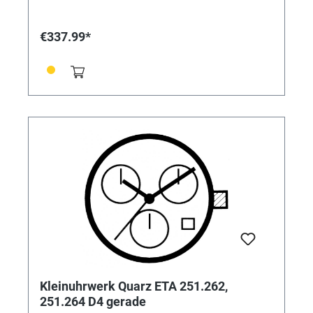
€337.99*
Kleinuhrwerk Quarz ETA 251.262,
251.264 D4 gerade