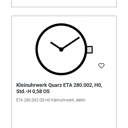
Kleinuhrwerk Quarz ETA 280.002, H0,
Std.-H 0,58 OS
ETA 280.002 OS H0 Kleinuhrwerk, elektr.