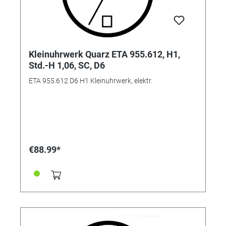
Kleinuhrwerk Quarz ETA 955.612, H1,
Std.-H 1,06, SC, D6
ETA 955.612 D6 H1 Kleinuhrwerk, elektr.
€88.99*