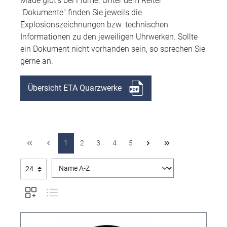
Made gibt's bei Flume. Unter dem Reiter
"Dokumente" finden Sie jeweils die
Explosionszeichnungen bzw. technischen
Informationen zu den jeweiligen Uhrwerken. Sollte
ein Dokument nicht vorhanden sein, so sprechen Sie
gerne an.
Übersicht ETA Quarzwerke
1
2
3
4
5