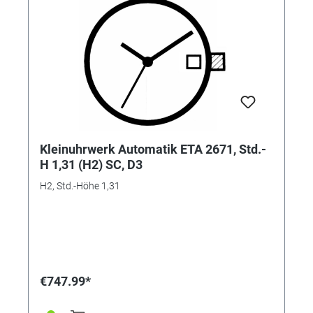
Kleinuhrwerk Automatik ETA 2671, Std.-
H 1,31 (H2) SC, D3
H2, Std.-Höhe 1,31
€747.99*