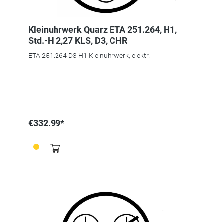
Kleinuhrwerk Quarz ETA 251.264, H1,
Std.-H 2,27 KLS, D3, CHR
ETA 251.264 D3 H1 Kleinuhrwerk, elektr.
€332.99*