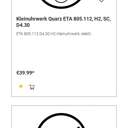
Kleinuhrwerk Quarz ETA 805.112, H2, SC,
D4.30
ETA 805.112 D4.30 H2 Kleinuhrwerk, elektr.
€39.99*