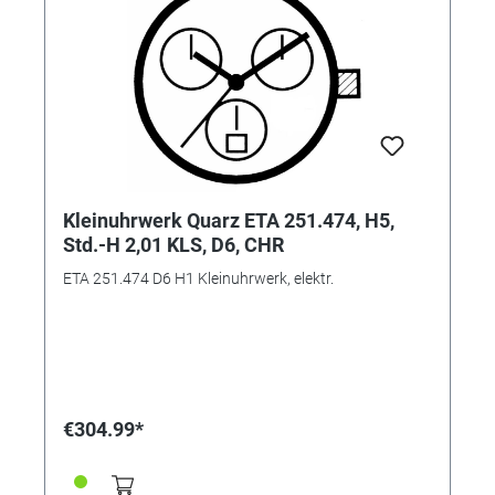
Kleinuhrwerk Quarz ETA 251.474, H5,
Std.-H 2,01 KLS, D6, CHR
ETA 251.474 D6 H1 Kleinuhrwerk, elektr.
€304.99*