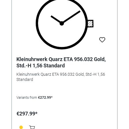
Kleinuhrwerk Quarz ETA 956.032 Gold,
Std.-H 1,56 Standard
Kleinuhrwerk Quarz ETA 956.032 Gold, Std.-H 1,56
Standard
Variants from
€272.99*
€297.99*