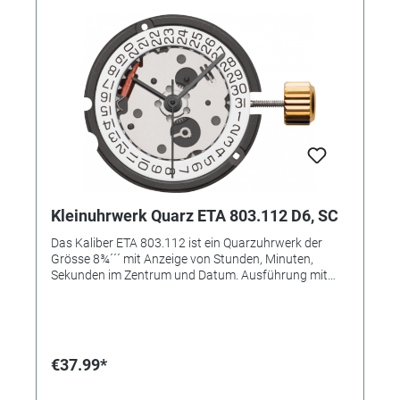
Kleinuhrwerk Quarz ETA 803.112 D6, SC
Das Kaliber ETA 803.112 ist ein Quarzuhrwerk der
Grösse 8¾´´´ mit Anzeige von Stunden, Minuten,
Sekunden im Zentrum und Datum. Ausführung mit
Datum auf 6
€37.99*