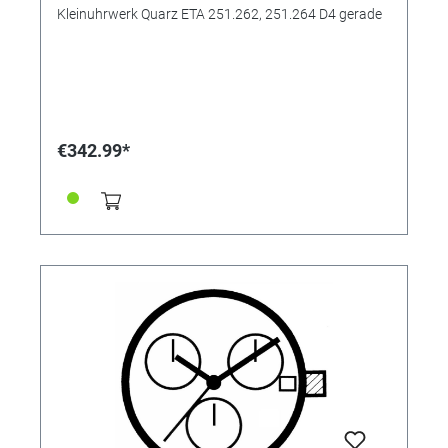
Kleinuhrwerk Quarz ETA 251.262, 251.264 D4 gerade
€342.99*