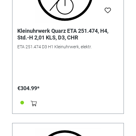
Kleinuhrwerk Quarz ETA 251.474, H4,
Std.-H 2,01 KLS, D3, CHR
ETA 251.474 D3 H1 Kleinuhrwerk, elektr.
€304.99*