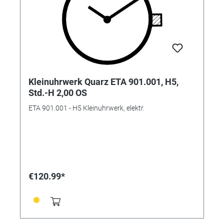
Kleinuhrwerk Quarz ETA 901.001, H5,
Std.-H 2,00 OS
ETA 901.001 - H5 Kleinuhrwerk, elektr.
€120.99*