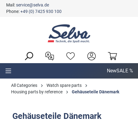
Mail:
service@selva.de
in content
Phone:
+49 (0) 7425 930 100
New
SALE %
All Categories
Watch spare parts
Housing parts by reference
Gehäuseteile Dänemark
Gehäuseteile Dänemark