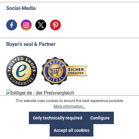
Social-Media
Buyer's seal & Partner
This website uses cookies to ensure the best experience possible.
More information...
* All prices incl. VAT excl. Shipping and handling fees, unless otherwise
stated.
Only technically required
Configure
Accept all cookies