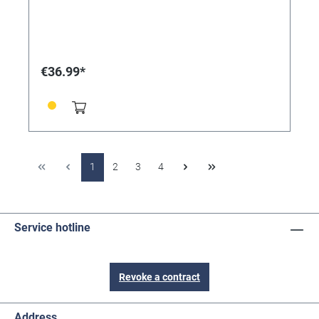
€36.99*
1
2
3
4
Service hotline
Revoke a contract
Address