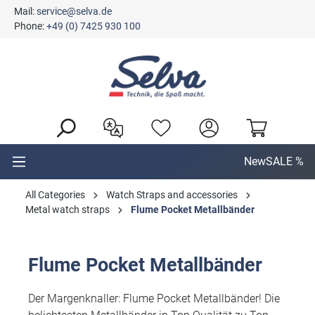
Mail:
service@selva.de
in content
Phone:
+49 (0) 7425 930 100
New
SALE %
All Categories
Watch Straps and accessories
Metal watch straps
Flume Pocket Metallbänder
Flume Pocket Metallbänder
Der Margenknaller: Flume Pocket Metallbänder! Die