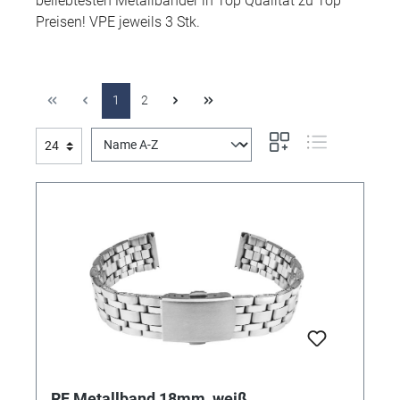
beliebtesten Metallbänder in Top Qualität zu Top
Preisen! VPE jeweils 3 Stk.
1
2
RF Metallband 18mm, weiß