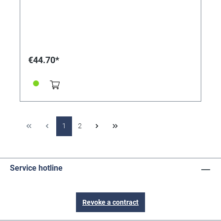
€44.70*
1
2
Service hotline
Revoke a contract