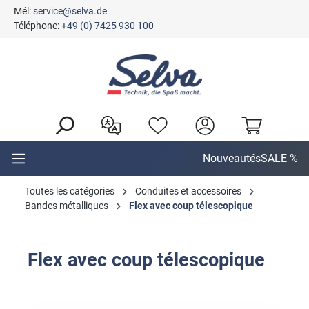
Mél:
service@selva.de
tenu principal
Téléphone:
+49 (0) 7425 930 100
Nouveautés
SALE %
Toutes les catégories
Conduites et accessoires
Bandes métalliques
Flex avec coup télescopique
Flex avec coup télescopique