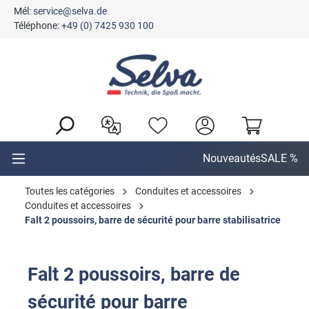
Mél:
service@selva.de
tenu principal
Téléphone:
+49 (0) 7425 930 100
Nouveautés
SALE %
Toutes les catégories
Conduites et accessoires
Conduites et accessoires
Falt 2 poussoirs, barre de sécurité pour barre stabilisatrice
Falt 2 poussoirs, barre de
sécurité pour barre