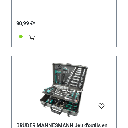
ion 20V, 2.0 Ah- Affichage LED de l'état de la batterie-
Temps de charge d'environ 90 minutes seulement-
Manche télescopique pour un réglage individuel de la
hauteur- 12 lames incluses (des lames de rechange
90,99 €*
peuvent également être commandées sous la
référence 359620)- Changement facile des lames-
Angle de coupe réglable sur 3 niveaux- Poignée
réglable- Vitesse de rotation maximale 8.500 min-1-
Cercle de coupe env. 260mm- Tête de coupe orientable
à 90° vers la gauche ou la droite pour la coupe au ras
du sol- Rouleau de guidage des bords- Etrier
d'écartement rabattable- Poids env. 2,9kg- Approuvé
par le TÜV Süd
BRÜDER MANNESMANN Jeu d'outils en