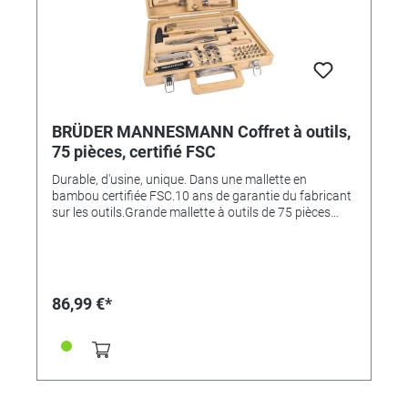
BRÜDER MANNESMANN Coffret à outils,
75 pièces, certifié FSC
Durable, d'usine, unique. Dans une mallette en
bambou certifiée FSC.10 ans de garantie du fabricant
sur les outils.Grande mallette à outils de 75 pièces
fabriquée en bambou durable.- Avec système de
rangement - chaque outil à sa place !- 10 ans de
garantie du fabricant sur les outils.Contenu :- 2 x
tournevis à fente en chrome-vanadium - avec manche
en bois : - 1 x 5,5 x 75mm- 1 x 6,5 x 100mm2 x
86,99 €*
tournevis cruciformes en chrome-vanadium - avec
manche en bois : - PH1 x 75mm- PH2 x 100mm- 6 clés
à fourche en acier au chrome-vanadium- Dans les
dimensions : 6x7, 8x9, 10x11, 12x13, 14x15, 16x17- 1
x marteau de serrurier, 200g, avec manche en hickory-
1 x pince à pompe à eau 250mm- 1 x Jeu de tournevis