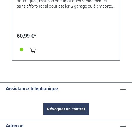
aquatiques, matelas pneumatiques rapidement et
sans effort• Idéal pour atelier & garage ou à emporter
dans le coffre• Sans fil grâce à la batterie!• Avec
écran• Pression d'air souhaitée réglable• Fonction
d'arrêt automatiqueCela rend toute pompe à air un jeu
d'enfant.Les pneus de vélo, ballons, matelas
pneumatiques, etc. sont gonflés en un rien de
60,99 €*
temps.Pour 4 pneus de vélo à plat, nous avons eu
besoin de 80 secondes de 0 à 2,3 bar dans notre test.
Sans effort!Un écran LCD affiche la pression en PSI,
kPa et bar.Pression maximale: 125 PSI (8,6
bar).Adaptateur inclus pour fonctionner avec un
allume-cigare.Chargeur inclus pour 230V.Avec lampe
de travail intégrée et 3 adaptateurs pour vélos, balles,
jouets / matelas pneumatiques.
Assistance téléphonique
Révoquer un contrat
Adresse