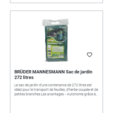
plastiqueDimensions : longueur 26 x largeur 24 x
hauteur 8 cm
BRÜDER MANNESMANN Sac de jardin
272 litres
Le sac de jardin d'une contenance de 272 litres est
idéal pour le transport de feuilles, d'herbe coupée et de
petites branches.Les avantages :- Autonome grâce à
un anneau de serrage- Deux boucles de transport et
deux poignées de vidage pratiques- En toile
synthétique indéchirable (PP)- Double couture au fond
et sur les côtésDimensions (debout) : Ø 67cm x