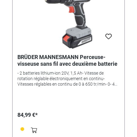
- 7 - 8 - 9 - 10 - 11 - 12 - 13mm- 1 x adaptateur pour
douilles- 4 x mèches à bois 3 - 4 - 5 - 6 mm- 4 x forets
hélicoïdaux 1,5 - 2 - 2,5 - 3 mm
BRÜDER MANNESMANN Perceuse-
visseuse sans fil avec deuxième batterie
- 2 batteries lithium-ion 20V, 1,5 Ah- Vitesse de
rotation réglable électroniquement en continu-
Vitesses réglables en continu de 0 à 650 tr/min- 0- 400
min / 0-1.400- 2 niveaux de vitesse réglables - Mandrin
à serrage rapide Ø 10 mm- Lampe de travail intégrée-
Levier d'inversion (rotation gauche/droite) disponible-
18 positions de réglage du couple + 1 position
"perçage" pour un perçage précis- 1 embout double
84,99 €*
sur la visseuse- Poignée antidérapante anti-slip-
Chargeur rapide d'une heureDe la série "Pro" -
indispensable pour les travaux de construction, de
perçage et de rénovation exigeants.Matériau :