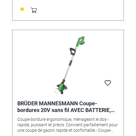
BRÜDER MANNESMANN Coupe-
bordures 20V sans fil AVEC BATTERIE,
CHARGEUR et BOUCLES DE RECHANGE
Coupe-bordure ergonomique, ménageant le dos -
rapide, puissant et précis. Convient parfaitement pour
une coupe de gazon rapide et confortable.- Coupe-
bordures sans fil 20V puissant avec batterie lithium-