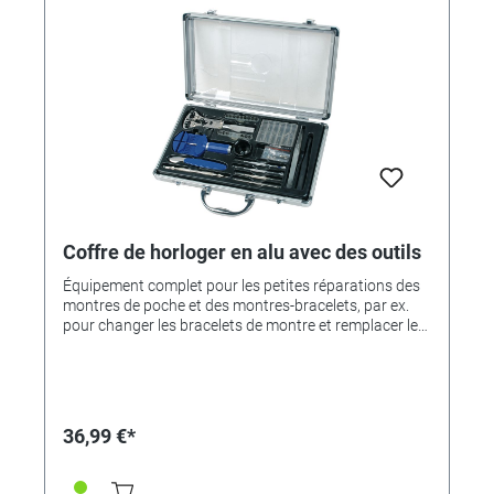
recharge et embouts- Témoin de charge et lumière de
travail LED inclus- Revêtement antidérapant et anti-
friction- Porte-embouts magnétique
Coffre de horloger en alu avec des outils
Équipement complet pour les petites réparations des
montres de poche et des montres-bracelets, par ex.
pour changer les bracelets de montre et remplacer les
piles de montre. Incl. Loupe 5x, ouvre-boîtier pour
bases de boîtier pressées et vissées, outil pour barre à
ressort, assortiment de barres à ressort, joints
toriques, pince à grain, jeu de tournevis. Livré dans un
coffret en aluminium avec une fenêtre de
36,99 €*
visualisation, bien rangé et clair.