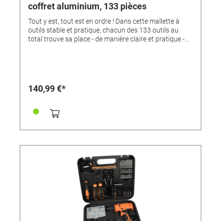
coffret aluminium, 133 pièces
Tout y est, tout est en ordre ! Dans cette mallette à
outils stable et pratique, chacun des 133 outils au
total trouve sa place - de manière claire et pratique.-
133 outils à main fréquemment utilisés et toujours
utiles pour la maison, l'atelier et les loisirs, le jardin et le
garage, - Fabriqué en acier robuste de qualité chrome-
vanadium- Boîte à outils pratique avec poignée de
transport et deux serrures pour plus de sécurité.-
140,99 €*
Vaste assortiment avec tous les outils dont vous avez
toujours besoin !- Chaque outil est bien fixé à l'endroit
prévu- Espace optimal grâce au filet de rangement
pour les petites pièces- Dimensions : longueur 460 x
largeur 365 x hauteur 145 mm- Le fabricant offre une
garantie de 10 ans.Inclus dans la livraison chez nous :-
pince à pompe à eau 250 mm- pince universelle 180
mm- pince coupante diagonale 160 mm- couteau
universel 18 mm- 10 lames sécables 18 mm- Mètre à
ruban 5 m x 19 mm- Marteau de serrurier, manche en
fibre de verre, 300 g- Cliquet réversible 10 mm, 72
dents- 9 douilles 10 mm, acier au chrome-vanadium
(tailles : 10 - 11 - 12 - 13 - 14 - 15 - 16 - 17 - 18 - 19
mm)- 8 douilles 6,3 mm, acier au chrome-vanadium
(tailles 4 - 4,5 - 5 - 5, - 6 - 7 - 8 - 9 mm)- 1 adaptateur