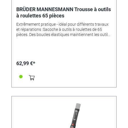
BRÜDER MANNESMANN Trousse à outils
à roulettes 65 pièces
Extrêmement pratique - idéal pour différents travaux
et réparations :Sacoche à outils à roulettes de 65
pièces. Des boucles élastiques maintiennent les outils
à leur place.Inclus dans notre livraison :- 2 tournevis,
6,5 x 100 mm, PH2 x 100 mm- 2 tournevis pour
carburateur, 6,5 x 40 mm, PH2 x 40 mm- 1 cliquet 10
mm (3/8") entraînement- 3 douilles : 6,3 mm (1/4") 6 -
8 - 10 mm- 4 douilles : 10 mm (3/8") 13 - 15 - 17 - 19
62,99 €*
mm- 1 jeu de clés à six pans creux 8 pces, 1,5 - 6 mm-
1 poignée à cliquet avec rotation à droite/gauche- 1
adaptateur 10 mm à 6,3 mm (3/8" à 1/4")- 10
embouts de 50 mm de long- 28 embouts longueur 25
mm- 1 levier magnétique télescopique- 1 clé à molette
200 mm- 1 pince combinée 180 mm- 1 pince
téléphonique 160 mm- 1 lampe de poche ((piles 2 x
1,5V AA non incluses, à commander directement,
notre référence 331226)poids total environ 2.400gLe
fabricant offre une garantie de 10 ans pour cet
article.Idéal pour tous les travaux de bricolage : Avec
la sacoche à outils à roulettes de Mannesmann, vous
avez tous les outils importants à portée de main. Tous