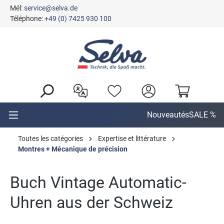
Mél:
service@selva.de
tenu principal
Téléphone:
+49 (0) 7425 930 100
Nouveautés
SALE %
Toutes les catégories
Expertise et littérature
Montres + Mécanique de précision
Buch Vintage Automatic-
Uhren aus der Schweiz