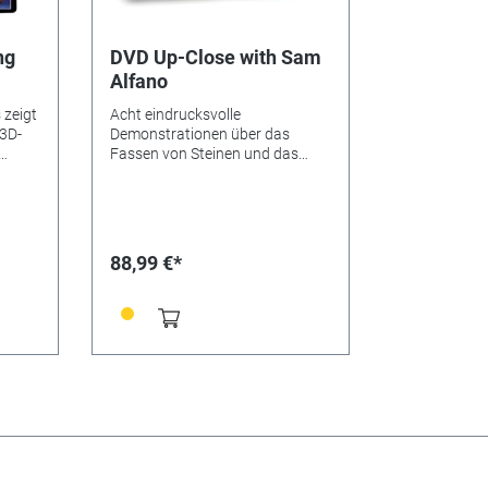
Nur in Englisch erhältlich.
ng
DVD Up-Close with Sam
Alfano
 zeigt
Acht eindrucksvolle
3D-
Demonstrationen über das
Fassen von Steinen und das
ess-
Gravieren! Eine informative
r und
Stunde mit Meister-Graveur Sam
mliche
Alfano die Spass macht und
ungen
Ihnen Anleitungen über
verschiedene Steinfassungs-
88,99 €*
l von
und Graviertechniken vermittelt.
onia,
1 Stunde. Nur in Englisch
iken
erhältlich.
st
digen.
t. 2
ur in