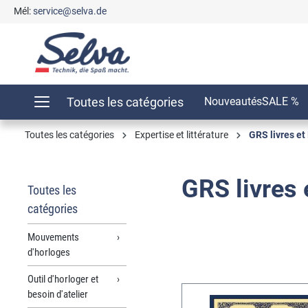
Mél:
service@selva.de
recherche
Passer à la navigation principale
Toutes les catégories
Nouveautés
SALE %
Toutes les catégories
Expertise et littérature
GRS livres et
GRS livres
Toutes les
catégories
Mouvements
d'horloges
Outil d'horloger et
besoin d'atelier