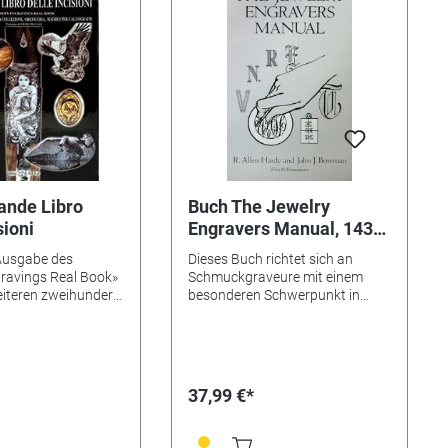
rande Libro
Buch The Jewelry
sioni
Engravers Manual, 143
Seiten, engl
 Ausgabe des
Dieses Buch richtet sich an
ravings Real Book»
Schmuckgraveure mit einem
iteren zweihundert
besonderen Schwerpunkt in
röffentlichten Fotos
Schrift-, Monogramm- und
rbeiten ergänzt.
Ringgravur. Werkzeugeinsatz
isch und Italienisch.
und Arbeitstechniken werden
87 Seiten.
ausführlich beschrieben, um die
Kunst der Handgravur zu
37,99 €*
vermitteln. Taschenbuch, 143
Seiten. Nur in Englisch erhältlich.