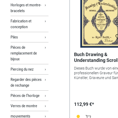
Horloges et montre-
bracelets
Fabrication et
conception
Piles
Pièces de
remplacement de
Buch Drawing &
bijoux
Understanding Scrol
Design
Dieses Buch wurde von ei
Piercing du nez
professionellen Graveur fü
Künstler, Graveure und Sa
Regarder des pièces
der Gravierkunst verfasst. Es
de rechange
wird jedem helfen,
hervorragende und gefällig
Pièces de l’horloge
Muster zu entwerfen. Hard
47 Seiten. Nur in Englisch
112,99 €*
Verres de montre
erhältlich.
mouvements