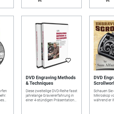
Schritt-für-Schritt-Anleitungen
zum Erstellen von eigenen
Mustern – alles in diesem Buch
wird den Künstler in Ihnen
inspirieren, neue Projekte in
keltischem Stil umzusetzen.
Taschenbuch, 189 Seiten. Nur in
Englisch erhältlich.
DVD Engraving Methods
DVD Engr
& Techniques
Scrollwor
ärfen
Diese zweiteilige DVD-Reihe fasst
Schauen Sie 
ehr.
jahrelange Graviererfahrung in
Mikroskop v
nes
einer 4-stündigen Präsentation
während er 
aw-
zusammen. Sehen Sie dem
Arbeitsablauf
 55
Ausbilder quasi über die Schulter,
schattierten
während er seine Ausführungen
zeigt. Die Te