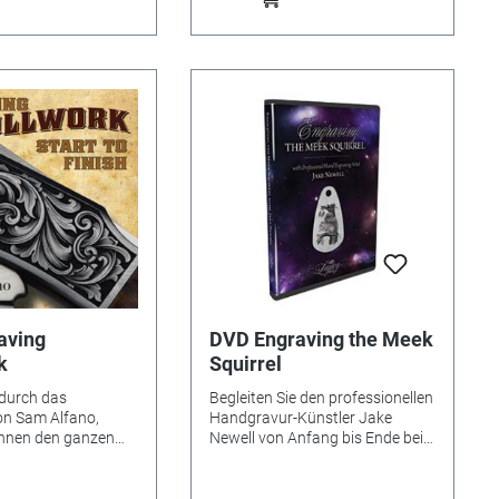
aving
DVD Engraving the Meek
k
Squirrel
durch das
Begleiten Sie den professionellen
on Sam Alfano,
Handgravur-Künstler Jake
Ihnen den ganzen
Newell von Anfang bis Ende bei
 seiner fein
diesem speziellen Bulino-Projekt.
 Arabesken-Gravur
Es verrät Ihnen Tips und Tricks
chnik die er Ihnen an
und wie Sie häufige Fehler