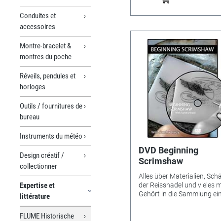
Conduites et
accessoires
Montre-bracelet &
montres du poche
Réveils, pendules et
horloges
Outils / fournitures de
bureau
Instruments du météo
DVD Beginning
Design créatif /
Scrimshaw
collectionner
Alles über Materialien, Sch
Expertise et
der Reissnadel und vieles m
Gehört in die Sammlung ei
littérature
jeden Profis oder Scrimsh
Liebhabers. 2 Stunden und
FLUME Historische
Minuten. Nur in Englisch