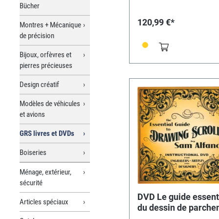
Bücher
erhältlich.
120,99 €*
Montres + Mécanique
de précision
Bijoux, orfèvres et
pierres précieuses
Design créatif
Modèles de véhicules
et avions
GRS livres et DVDs
Boiseries
Ménage, extérieur,
sécurité
DVD Le guide essent
Articles spéciaux
du dessin de parche