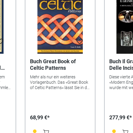
Buch Great Book of
Buch Il G
l
Celtic Patterns
Delle Inci
nem
Mehr als nur ein weiteres
Diese vierte
r
Vorlagenbuch. Das «Great Book
«Modern Eng
mmler
of Celtic Patterns» lässt Sie in die
wurde mit we
Fülle der keltischen Muster
bislang unve
eintauchen. In zehn Kapiteln und
von Graveura
e
auf über 180 Seiten erfahren Sie
Texte in Engl
cover,
alles über Linien- und
Hardcover, 5
Knotenmuster, vollständig mit
68,99 €*
277,99 €*
farbigen Beispielen, Rastern und
mehr. Von den Ursprüngen der
keltischen Knoten bis hin zu