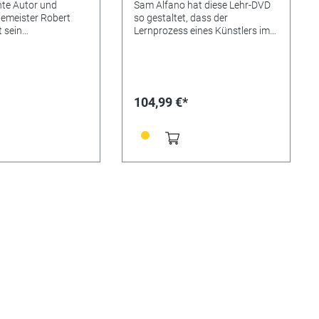
te Autor und
Sam Alfano hat diese Lehr-DVD
emeister Robert
so gestaltet, dass der
 sein
Lernprozess eines Künstlers im
en in diesen
Bereich der Schmuckgravur
ideos weiter.
beschleunigt wird. Erlernen Sie
he Nahaufnahmen
Grundlagen und fortgeschrittene
noch so kleine
Techniken, die sie zum begehrten
t-für- Schritt-
Graveur machen. Blumige Deko-
104,99 €*
rklären den
Designs sind immer wieder
Steinfassens. Jeder
gefragt, aber die DVD hört da
 oder
nicht auf. Erlernen Sie in 5
er wird seine
Kapiteln Meister-Techniken für
ät und Produktivität
Relief- Gravuren, skulpturierte
ie weniger
Gravuren, Arabesken und andere
u beklagen haben.
mehr! Die zwei Stunden mit
ch erhältlich.
Nahaufnahmen konzentrieren
sich auf die Ringgravur. Nur in
Englisch erhältlich.