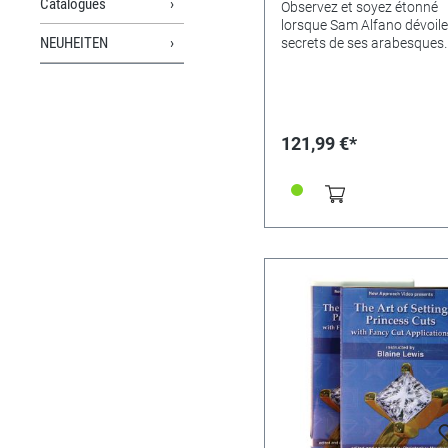
Catalogues
Observez et soyez étonné
lorsque Sam Alfano dévoile
NEUHEITEN
secrets de ses arabesques
décoratives. Ce DVD couvre
designs et les mises en pa
pour les débutants et les
professionnels. Apprenez à
varier les éléments décorat
121,99 €*
pour rendre vos designs pl
intéressants et en même t
plus équilibrés. Évitez les e
de conception classiques e
apprenez à faire des ombr
pour obtenir un résultat
tridimensionnel intense.1 
et 20 minutes.Disponible
uniquement en anglais.