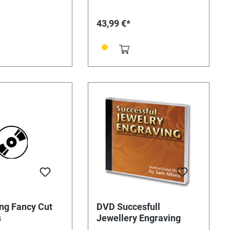
eines Stahlmessers
vermeiden können und verhilft
, verwendet er
Ihnen damit zu einem besseren
43,99 €*
er Gravur von
Verständnis für die
muck und vielen
fotorealistische Gravur. DVD mit
enständen.
gedruckter Bildanleitung 2
itel behandeln
Stunden 4 Minuten Nur in
nik, Layout,
Englisch erhältlich.
e, seitenverkehrte
,
entfernung mit
tieren (Stippling),
und schraffieren
chwärzen des
ekts. Mehr als eine
-End-
ken. 1 Stunde, 15
 in Englisch
ng Fancy Cut
DVD Succesfull
s
Jewellery Engraving