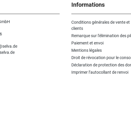
Informations
 GmbH
Conditions générales de vente et
clients
6
Remarque sur l'élimination des pi
n
Paiement et envoi
e@selva.de
Mentions légales
selva.de
Droit de révocation pour le con
Déclaration de protection des d
Imprimer l’autocollant de renvoi