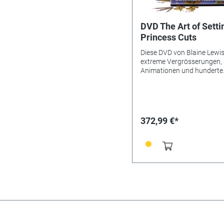
DVD The Art of Setti
Princess Cuts
Diese DVD von Blaine Lewis
extreme Vergrösserungen, 
Animationen und hunderte
Tipps, wie Steine mit Princ
oder Fantasie-Schliff siche
effizient sowohl in herköm
als auch in spezielle Fass
gefasst werden. Zum Set
372,99 €*
gehören auch eine Auswah
Übungsfassungen und Zirk
um die neuen Fasser-Techn
üben zu können, ohne Ang
davor haben zu müssen,
wertvolle Steine zu beschä
Ausserdem werden drei
Standardfräser für die
Schneidarbeiten mitgeliefer
Stunden und 11 Minuten. N
Englisch erhältlich.