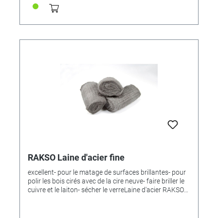
RAKSO Laine d'acier fine
excellent- pour le matage de surfaces brillantes- pour
polir les bois cirés avec de la cire neuve- faire briller le
cuivre et le laiton- sécher le verreLaine d'acier RAKSO8
pads, un total de 200 g.Le format pratique 8 PADS est
destiné aux artisans de la rénovation et de la
rénovation domiciliaires qui travaillent sur des