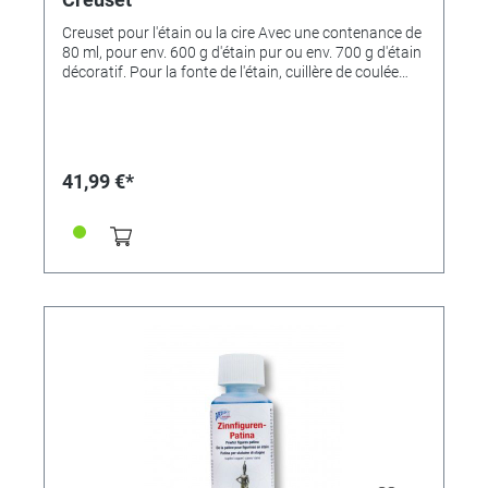
Creuset pour l'étain ou la cire Avec une contenance de
80 ml, pour env. 600 g d'étain pur ou env. 700 g d'étain
décoratif. Pour la fonte de l'étain, cuillère de coulée
maniable, fabriquée en acier embouti, spécialement
conçue pour cette technique de fonte. La cuillère est
équipée d'un support stable et d'un manche en bois de
hêtre. Longueur de la cuillère de coulée : 240ml
Convient également à la fonte de la cire comme louche
41,99 €*
pour les petites quantités de cire. Le brûleur n'est pas
compris dans la livraison.