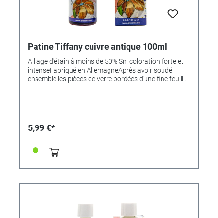
Patine Tiffany cuivre antique 100ml
Alliage d'étain à moins de 50% Sn, coloration forte et
intenseFabriqué en AllemagneAprès avoir soudé
ensemble les pièces de verre bordées d'une fine feuille
de cuivre pour former un tableau ou un abat-jour, etc.,
les joints d'étain en forme de demi-cercle qui en
résultent sont recouverts de cette patine spéciale.
Cela se fait en peignant avec un pinceau doux. La
rencontre entre la surface d'étain et la patine
5,99 €*
provoque une réaction chimique qui conduit à
l'oxydation de la surface d'étain. Elle se décolore et
présente une belle surface noire uniforme qui donne
ainsi à l'objet un aspect classique et ancien. Frottez
ensuite les joints d'étain patinés avec un chiffon
imbibé d'huile. Cela empêche l'oxydation de la surface
d'étain.Pour souder des lampes Tiffany par exemple,
on utilise cet étain Tiffany avec une teneur en étain
d'environ 35 à 50%.Pour les figurines en étain, les
figurines sont coulées en étain avec une teneur en