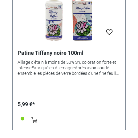
étain d'environ 99%. (Pour cela, utilisez nos références
361840, 361841, 361848 ou 361849).
Patine Tiffany noire 100ml
Alliage d'étain à moins de 50% Sn, coloration forte et
intenseFabriqué en AllemagneAprès avoir soudé
ensemble les pièces de verre bordées d'une fine feuille
de cuivre pour former un tableau ou un abat-jour, etc.,
les joints d'étain en forme de demi-cercle qui en
résultent sont recouverts de cette patine spéciale.
Cela se fait en peignant avec un pinceau doux. La
rencontre entre la surface d'étain et la patine
5,99 €*
provoque une réaction chimique qui conduit à
l'oxydation de la surface d'étain. Elle se décolore et
présente une belle surface noire uniforme qui donne
ainsi à l'objet un aspect classique et ancien. Frottez
ensuite les joints d'étain patinés avec un chiffon
imbibé d'huile. Cela empêche l'oxydation de la surface