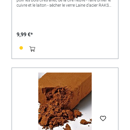
cuivre et le laiton - sécher le verre Laine d'acier RAKSO
8 pads, un total de 200 g. Le format pratique 8 PADS
est destiné aux artisans de la rénovation et de la
rénovation domiciliaires qui travaillent sur des
surfaces plus petites et s’attendent à un pré-dosage
convivial de la laine d’acier. RAKSO est le synonyme de
9,99 €*
laine d'acier en Allemagne et dans de nombreux pays
européens. Dérivée du prénom du fondateur de
l'entreprise, Oscar Weil, la marque RAKSO a été créée
dès 1901. Depuis plus de 100 ans, un large
assortiment unique de produits en laine d'acier a été
créé sous cette marque. Comme pour le fondateur de
l'entreprise, le principe directeur "la qualité d'abord" est
toujours valable, tant pour les produits traditionnels
que pour les nouveaux produits. Voici comment se
présente RAKSO Laine d'acier caractérisée par la
pureté, l'élasticité et le respect de l'environnement.
Qualité Premium depuis 1901 VARIATIONS: 00 =
référence 334834 (fin) 000 = référence 334833 (très
fine) 0000 = référence 345949 (amende exrrem) Les
qualités fines 0000, 000 et 00 des RAKSO
STAHLWOLLE-PADS sont particulièrement bien
adaptées au polissage, au ponçage intermédiaire fin
et au nettoyage plus sensible Surfaces. Y compris les