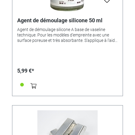
Agent de démoulage silicone 50 ml
Agent de démoulage silicone A base de vaseline
technique. Pour les modèles d'empreinte avec une
surface poreuse et très absorbante. S'applique à l'aide
d'une brosse souple. Sépare également de manière
sûre le caoutchouc de silicone du caoutchouc de
silicone lors de la fabrication de moules en deux
parties. Attention : l'agent de démoulage ne s'enlève
pas entièrement des modèles sans laisser de traces.
5,99 €*
50 ml.