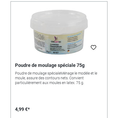
d'étain.Pour souder des lampes Tiffany par exemple,
on utilise cet étain Tiffany avec une teneur en étain
d'environ 35 à 50%.Pour les figurines en étain, les
figurines sont coulées en étain avec une teneur en
étain d'environ 99%. (Pour cela, utilisez nos références
361840, 361841, 361848 ou 361849).
Poudre de moulage spéciale 75g
Poudre de moulage spécialeMénage le modèle et le
moule, assure des contours nets. Convient
particulièrement aux moules en latex. 75 g.
4,99 €*