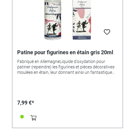
Patine pour figurines en étain gris 20ml
Fabriqué en AllemagneLiquide d'oxydation pour
patiner (repeindre) les figurines et pièces décoratives
moulées en étain, leur donnant ainsi un fantastique
aspect antique gris argenté.Teinte : gris argenté
antiqueAttention :Cette patine a été spécialement
développée pour la fonderie de figurines en étain, car
on y utilise de l'étain à 99% de teneur en étain. En
comparaison, si l'on soude par exemple les coutures
7,99 €*
des lampes Tiffany, on a besoin d'un étain avec une
teneur en étain de 35/50 %. Pour cela, on a besoin
d'une autre patine. (par ex. patine Tiffany noire
361846 ou patine Tiffany cuivre antique référence
361847).Âge : à partir de 14 ans sous la surveillance
d'un adulteLors de l'utilisation de ce produit, il convient