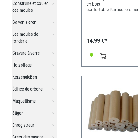
Construire et couler
en bois
confortable.Particulièreme
des moules
adapté pour les petites figu
les décorations de sculptur
Galvanisieren
les incrustations.Longueur 
lame environ 45 mm.
Les moules de
14,99 €*
fonderie
Gravure à verre
Holzpflege
Kerzengießen
Édifice de crèche
Maquettisme
Sägen
Enregistreur
Créer des savons