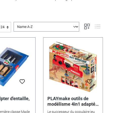
lpter d'entaille,
PLAYmake outils de
modélisme 4in1 adapté
aux enfants
remière classe Made
Le successeur du populaire jeu