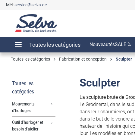
Mél:
service@selva.de
recherche
Passer à la navigation principale
Toutes les catégories
Nouveautés
SALE %
Toutes les catégories
Fabrication et conception
Sculpter
Sculpter
Toutes les
catégories
La sculpture brute de Gröd
Mouvements
Le Grödnertal, dans le sud
d'horloges
dans leur chaumières, ont
dans le but de le vendre a
Outil d'horloger et
hauteur de l'histoire qui c
besoin d'atelier
jour. Les modéles en bronze