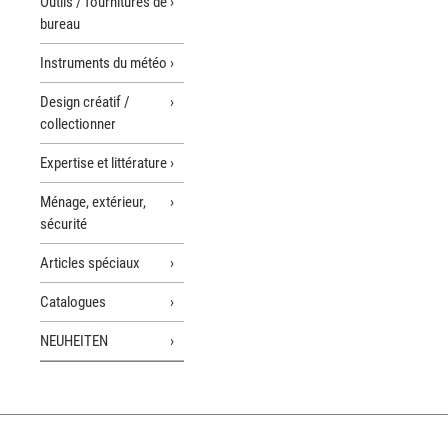
Outils / fournitures de
bureau
Instruments du météo
Design créatif /
collectionner
Expertise et littérature
Ménage, extérieur,
sécurité
Articles spéciaux
Catalogues
NEUHEITEN