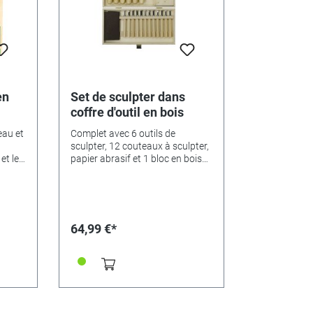
plâtre.DimensionsLongueur
inoxydable. P
totale 23,5 cm, poids seulement
corrosion et l
675 g.Informations
évitons de pr
complémentaires220-240 V / 65
avec un film 
W, 10000 coups / min.
utilisation o
prolongé d'ut
possèdent un
maximale à la
en
Set de sculpter dans
avec une dur
coffre d'outil en bois
toute la longu
sont bien sup
eau et
Complet avec 6 outils de
Les surfaces
sculpter, 12 couteaux à sculpter,
strie et assu
et les
papier abrasif et 1 bloc en bois
découpe liss
u
de tilleul
faits du bois
pics-
plus dur et s
en respect d
traditionnels
64,99 €*
ciseaux de ce
c
naturellement
u :- 9
réalisés ave
u non
précision :- c
lous
respect de B
n
biseautage- 
en hêtre blan