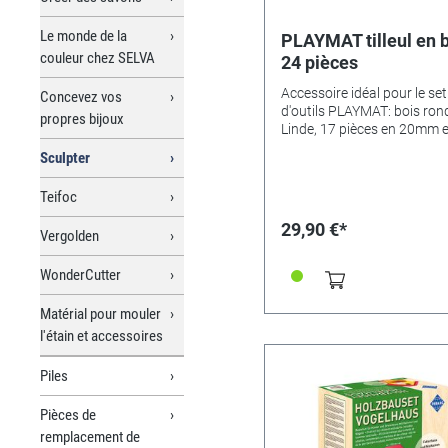
Le monde de la
PLAYMAT tilleul en b
couleur chez SELVA
24 pièces
Accessoire idéal pour le set
Concevez vos
d'outils PLAYMAT: bois ron
propres bijoux
Linde, 17 pièces en 20mm e
pièces en 30mm. Naturelle
Sculpter
convient également à toute
autres sculptures et boiseri
Teifoc
29,90 €*
Vergolden
WonderCutter
Matérial pour mouler
l'étain et accessoires
Piles
Pièces de
remplacement de