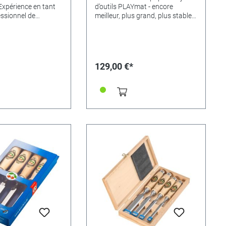
Expérience en tant
d’outils PLAYmat - encore
essionnel de
meilleur, plus grand, plus stable
otre
et plus facile à utiliser!
sätze vous
Visuellement et
de manière
fonctionnellement similaire à son
s la mise en œuvre
prédécesseur, PLAYmat sera
La surface polie est
encore plus amusant, car en tant
129,00 €*
écise sans aucune
que fonctionnalité
 les outils forgés
supplémentaire, l'appareil peut
s à partir d'un acier
désormais être monté sur une
ute teneur en
plaque Lego Duplo! Modèle 4 en
'est pas inoxydable,
1 entièrement fonctionnel -
 de prévenir la
spécialement conçu pour les
la rouille, nous vous
enfants! Donc, l'entrée dans la
s de protéger les
modélisation, dans le travail du
n film d'huile après
bois vraiment amusant! La boîte
u avant de longues
à outils contient tous les outils et
on-utilisation.Les
permet, grâce à de simples
ulpter conviennent à
variantes enfichables, de retirer
aux de taille
quatre machines fonctionnelles -
oyenne, en
un véritable outil de tournage,
our les travaux de
sciage, perçage, meulage sans
sculpter des
risque de blessure! Foret: foret
 des ornements.
pour bois, surface de table 100x
s de lame pour
100mm, saillie 34mm Tour à