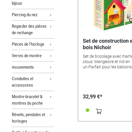
bijoux
Piercing du nez
Regarder des pièces
de rechange
Set de construction 
Pièces de l’horloge
bois Nichoir
Verres de montre
Set de bricolage avec mart
clous. Mangeoire et nid en
mouvements
un.Parfait pour les balcons 
jardins.Particularités :- Tro
d’accès proposé contre les 
Conduites et
Fond intermédiaire flexible,
accessoires
nettoyage simple- avec
rambarde à l’endroit de la
32,99 €*
Montre-bracelet &
mangeoireécologique - ave
montres du poche
pièces en plastique !Conten
plaques en bois de boulea
Réveils, pendules et
traité- Marteau en acier- C
en acier- Notice d’utilisatio
horloges