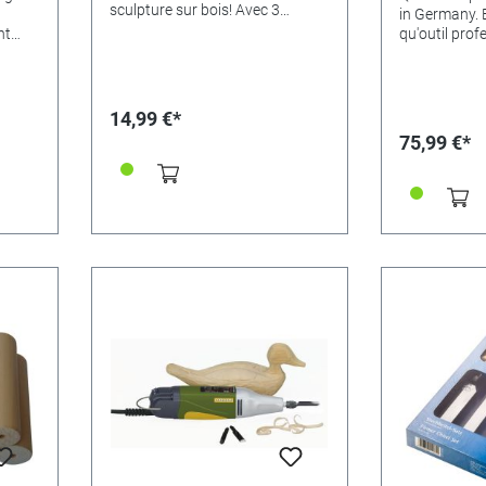
sculpture sur bois! Avec 3
in Germany. 
manches et 13 lames
nt
qu'outil prof
différentes, inter-changeables.
res,
bricolage - n
Porte-lame en aluminium (pas de
e et
Kerbschnitz
plastique).
de la
accompagne 
optimale dan
14,99 €*
de vos idées.
75,99 €*
une coupe pr
rainure. Tous
sont fabriqué
à outils à ha
carbone qui n
bien sûr. Afin
corrosion ou 
recommandon
outils avec u
utilisation o
périodes de n
ciseaux à sc
tous les trav
moyenne à m
particulier p
relief, pour 
ornements et
Les longueur