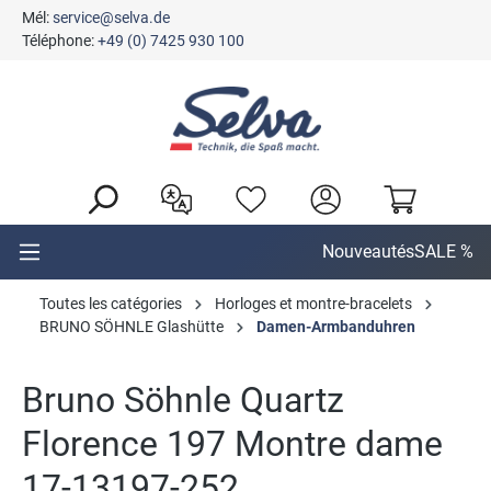
Mél:
service@selva.de
tenu principal
Téléphone:
+49 (0) 7425 930 100
Nouveautés
SALE %
Toutes les catégories
Horloges et montre-bracelets
BRUNO SÖHNLE Glashütte
Damen-Armbanduhren
Bruno Söhnle Quartz
Florence 197 Montre dame
17-13197-252