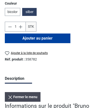
Sélectionnez
Couleur
bicolor
silber
STK
Ajouter au panier
Ajouter à la liste de souhaits
Réf. produit :
358782
Description
Fermer le menu
Informations sur le produit "Bruno