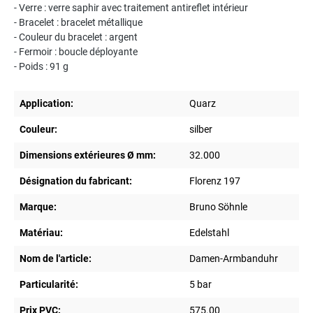
- Verre : verre saphir avec traitement antireflet intérieur
- Bracelet : bracelet métallique
- Couleur du bracelet : argent
- Fermoir : boucle déployante
- Poids : 91 g
Application:
Quarz
Couleur:
silber
Dimensions extérieures Ø mm:
32.000
Désignation du fabricant:
Florenz 197
Marque:
Bruno Söhnle
Matériau:
Edelstahl
Nom de l'article:
Damen-Armbanduhr
Particularité:
5 bar
Prix PVC:
575.00