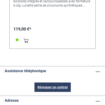
bicolores intégrés et raccourcissables avec fermeture
à clip, Lunette sertie de zirconiums synthétiques.
Cadran argenté avec chiffres romains appliqués,
aiguilles de couleur or. Indication des secondes au
centre. Mouvement à quartz. Verre minéral, fond en
acier inoxydable. DimensionsØ 30 x 8 mm plat.
119,00 €*
Assistance téléphonique
Révoquer un contrat
Adresse