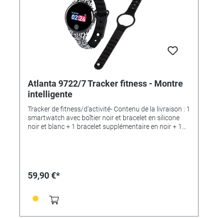
Dimensions du boîtier : Ø 37 mm - Dimensions du
bracelet : 247 mm x 15,0 mm x 3,0 mm- Matériau :
boîtier rond en plastique avec bracelet en silicone-
Affichage : plastique- Étanchéité : protection contre la
poussière et les éclaboussures (IP67)- Couleur : noir/
rose-noir- Poids : env. 20g
Atlanta 9722/7 Tracker fitness - Montre
intelligente
Tracker de fitness/d'activité- Contenu de la livraison : 1
smartwatch avec boîtier noir et bracelet en silicone
noir et blanc + 1 bracelet supplémentaire en noir + 1
clip de chargement easy-charging + mode d'emploi -
APPLICATIONS/ MESURES- Affichage de l'heure, de la
date et du jour de la semaine- Heure réglable sur la
smartwatch- Podomètre- Distance parcourue-
Consommation de calories- Analyse du sommeil-
59,90 €*
Alarmes d'appel/de message- Contrôle via
l'application gratuite pour smartphone "daydayband".-
Analyses à long terme avec représentations sous
forme de diagrammes- Analyse en profondeur de
toutes les données possible- Réveil- Déclencheur