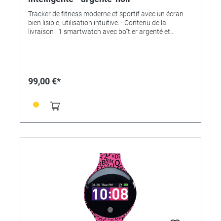
Tracker de fitness moderne et sportif avec un écran
bien lisible, utilisation intuitive. - Contenu de la
livraison : 1 smartwatch avec boîtier argenté et
bracelet en silicone noir + 1 station de chargement
USB magnétique + mode d'emploi. -
APPLICATIONS/MESURES : - affichage de l'heure et de
la date - fréquence cardiaque - Pression artérielle et
oxygène dans le sang - Podomètre et distance -
99,00 €*
Analyse du sommeil - Consommation de calories -
alarmes d'appel/de message - différents types de
sport - contrôle via l'application gratuite pour
smartphone "DaFit". - analyses à long terme avec
représentations sous forme de diagrammes - analyse
en profondeur de toutes les données possible -
chronomètre - Réveil - Déclencheur de photos -
Télécommande Lecteur de musique - Réglage de la
luminosité de l'écran - Mode ne pas déranger -
Prévisions météo - Rappel d'activité - Lampe de poche
- Trouver smartwatch/trouver smartphone -
SPÉCIFICATIONS : - Taille de l'écran : 1.45"" écran IPS -
Type de batterie : batterie au lithium-ion polymère -
Puissance de la batterie : 145 mAh - Processeur/CPU :
k8762DK - Dimensions du boîtier : 45 x 26,5 mm -
Dimensions du bracelet : 265 mm x 20,0 mm x 3,0 mm