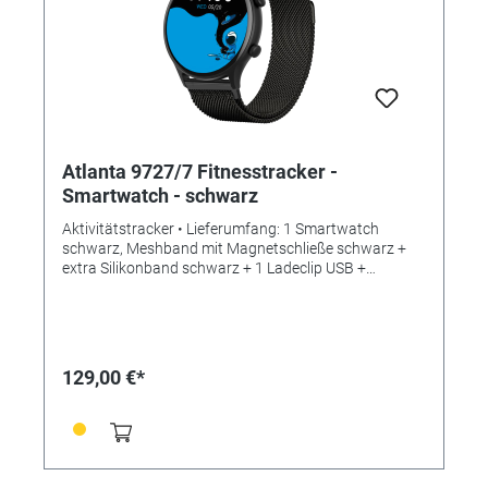
inch TFT-Screen - Batterietyp: Polymere Lithium-Ionen
Batterie - Batterieleistung: 220 mAh - Prozessor/CPU:
RTL8763EWE - Gehäusemaße: Ø 45 mm -
Armbandmaße: Meshband 225 mm x 22 mm,
Silkonband 250 mm x 22 mm - Material: rundes
Kunststoffgehäuse mit Silikonband - Display:
Kunststoff - Wasserdichtheit: Staub- und
Spritzwassergeschützt (IP67)
Atlanta 9727/7 Fitnesstracker -
Smartwatch - schwarz
Aktivitätstracker • Lieferumfang: 1 Smartwatch
schwarz, Meshband mit Magnetschließe schwarz +
extra Silikonband schwarz + 1 Ladeclip USB +
Bedienungsanleitung • Funktionen: - Zeit- und
Datumsanzeige - Schrittmesser - Kalorienverbrauch -
Herzfrequenz - Blutsauerstoff - Blutdruck - 3 Alarme -
Countdown-Timer - Schlafmessung - Telefonfunktion -
Anruf- und Nachrichtenalarm - Fotoauslöser
129,00 €*
(Fernbedienung für das Smartphone) - Musicplayer
(Fernbedienung für das Smartphone) - 30
koneventionelle Sportarten (Laufen, Radfahren,
Fitness, Yoga, zvm.) - Stoppuhr -
Erinnerungsfunktionen (Sitzen, Trinken, Medikamente,
Meetings) - Wetterbericht - Atemtraining -