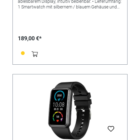
ablesbarem Display, intuitiv bedienbar. • Lieferumfang:
1 Smartwatch mit silbernem / blauem Gehäuse und
silbernem Metallband + 1 magnetische USB-
Ladestation + Bedienungsanleitung • Neu: Mit
individualisierbarem Bildschirmschoner! (Eigene Bilder
verwendbar) • ANWENDUNGEN/ MESSUNGEN: - Zeit-
und Datumsanzeige - Herzfrequenz - Blutdruck und
189,00 €*
Blutsauerstoff - Schrittzähler und Distanz -
Schlafanalyse - Kalorienvebrauch -
Anruf-/Nachrichtenalarme - Verschiedene Sportarten -
Steuerung über kostenlose Smartphone App "DaFit" -
Nicht-Stören-Modus - Stoppuhr - Wecker -
Fotoauslöser - Fernbedienung Musikplayer -
Helligkeitseinstellung Display - Nicht-Stören-Modus -
Wettervorhersage - Aktions-Erinnerung - Trink-
Erinnerung • SPEZIFIKATIONEN: -
Gehäusedurchmesser: 34mm - Bandbreite: 22mm -
Material: rundes Metallgehäuse mit Stahlarmband -
Display: Mineralglas - Akku- & Batterietyp: Li-Ion Akku -
Wasserdichtheit: Staub- und Spritzwassergeschützt
(IP68) - Farbe: schwarz / schwarz