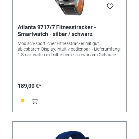
Atlanta 9717/7 Fitnesstracker -
Smartwatch - silber / schwarz
Modisch-sportlicher Fitnesstracker mit gut
ablesbarem Display, intuitiv bedienbar. • Lieferumfang:
1 Smartwatch mit silbernem / schwarzem Gehäuse
und schwarzem Lederband + 1 magnetische USB-
Ladestation + Bedienungsanleitung • Neu: Mit
individualisierbarem Bildschirmschoner! (Eigene Bilder
verwendbar) • ANWENDUNGEN/ MESSUNGEN: - Zeit-
und Datumsanzeige - Herzfrequenz - Blutdruck und
189,00 €*
Blutsauerstoff - Schrittzähler und Distanz -
Schlafanalyse - Kalorienvebrauch -
Anruf-/Nachrichtenalarme - Verschiedene Sportarten -
Steuerung über kostenlose Smartphone App "DaFit" -
Nicht-Stören-Modus - Stoppuhr - Wecker -
Fotoauslöser - Fernbedienung Musikplayer -
Helligkeitseinstellung Display - Nicht-Stören-Modus -
Wettervorhersage - Aktions-Erinnerung - Trink-
Erinnerung • SPEZIFIKATIONEN: -
Gehäusedurchmesser: 34mm - Bandbreite: 22mm -