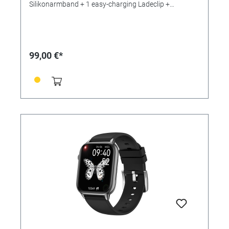
Silikonarmband + 1 easy-charging Ladeclip +
Bedienungsanleitung • Anwendungen/Messungen: -
Zeit- und Datums- und Wochentagsanzeige - Uhrzeit
an der Smartwatch einstellbar - Schrittzähler - Distanz
- Kalorienverbrauch - Schlafanalyse -
Anruf-/Nachrichtenalarme - vielfältige Sportarten
99,00 €*
wählbar - Freisprecheinrichtung via Bluetooth -
Blutdruckmessung - Blutsauerstoffmessung (SpO2) -
Herzfrequenzmessung - Steuerung über kostenlose
Smartphone App "FitCloudPro" - Langzeitanalysen mit
Diagrammdarstellungen - Tiefenanalyse aller Daten
möglich - 5 Vibrationsalarme - Countdown-Timer -
Stoppuhr - Fotoauslöser - Musicplayer - Wetterbericht
- Trink- und Bewegungserinnerungen - Atemtraining -
2 Computerspiele - Helligkeitseinstellung Display -
Aktivitätserinnerung - Smartwatch
finden/Smartphone finden • SPEZIFIKATIONEN: -
Bildschirmgröße: 1,85"" inch Screen IPS - Batterietyp:
Polymere Lithium-Ionen Batterie - Batterieleistung:
210 mAh - Prozessor/CPU: Realtek 8762DK -
Gehäusemaße: 36x43mm x 10 mm - Armbandmaße:
250 mm x 20,0 mm (für Armumfang von 16,5-24,0
cm) - Material: rechteckiges Metallgehäuse mit
Silikonarmband - Display: Mineralglas -
Wasserdichtheit: Staub- und Spritzwassergeschützt