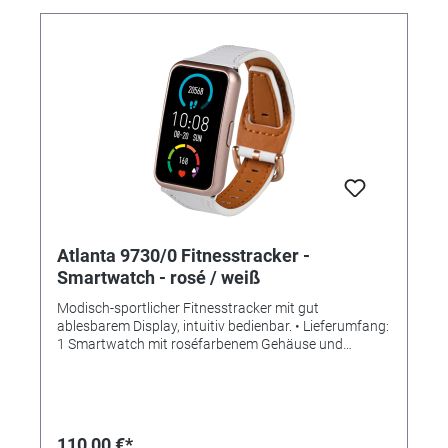
Gewichtskontrolle mit BMI - Physiologische
Zykluserinnerung - Steuerung über kostenlose
Smartphone App "DaFit" Langzeitanalysen mit
Diagrammdarstellungen Tiefenanalyse aller Daten
möglich • SPEZIFIKATIONEN: - Bildschirmgröße: 1,35""
inch TFT-Screen - Batterietyp: Polymere Lithium-Ionen
Batterie - Batterieleistung: 220 mAh - Prozessor/CPU:
RTL8763EWE - Gehäusemaße: Ø 45 mm -
Armbandmaße: Meshband 225 mm x 22 mm,
Silkonband 250 mm x 22 mm - Material: rundes
Kunststoffgehäuse mit Silikonband - Display:
Kunststoff - Wasserdichtheit: Staub- und
Spritzwassergeschützt (IP67)
Atlanta 9730/0 Fitnesstracker -
Smartwatch - rosé / weiß
Modisch-sportlicher Fitnesstracker mit gut
ablesbarem Display, intuitiv bedienbar. • Lieferumfang:
1 Smartwatch mit roséfarbenem Gehäuse und
weißem Lederband + 1 magnetische USB-Ladestation
+ Bedienungsanleitung • Neu: Mit individualisierbarem
Bildschirmschoner! (Eigene Bilder verwendbar) •
ANWENDUNGEN/ MESSUNGEN: - Zeit- und
Datumsanzeige - Herzfrequenz - Blutdruck und
110,00 €*