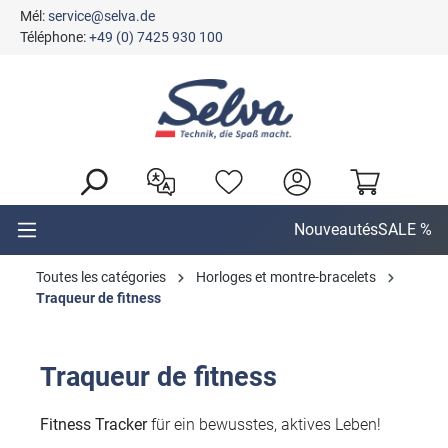
Mél:
service@selva.de
tenu principal
Téléphone:
+49 (0) 7425 930 100
Nouveautés
SALE %
Toutes les catégories
Horloges et montre-bracelets
Traqueur de fitness
Traqueur de fitness
Fitness Tracker
für ein bewusstes, aktives Leben!