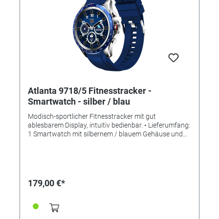
Material: rundes Metallgehäuse mit Lederband -
Display: Mineralglas - Akku- & Batterietyp: Li-Ion Akku -
Wasserdichtheit: Staub- und Spritzwassergeschützt
(IP68) - Farbe: silber / schwarz
Atlanta 9718/5 Fitnesstracker -
Smartwatch - silber / blau
Modisch-sportlicher Fitnesstracker mit gut
ablesbarem Display, intuitiv bedienbar. • Lieferumfang:
1 Smartwatch mit silbernem / blauem Gehäuse und
blauem Silikonband + 1 magnetische USB-Ladestation
+ Bedienungsanleitung • Neu: Mit individualisierbarem
Bildschirmschoner! (Eigene Bilder verwendbar) •
ANWENDUNGEN/ MESSUNGEN: - Zeit- und
Datumsanzeige - Herzfrequenz - Blutdruck und
179,00 €*
Blutsauerstoff - Schrittzähler und Distanz -
Schlafanalyse - Kalorienvebrauch -
Anruf-/Nachrichtenalarme - Verschiedene Sportarten -
Steuerung über kostenlose Smartphone App "DaFit" -