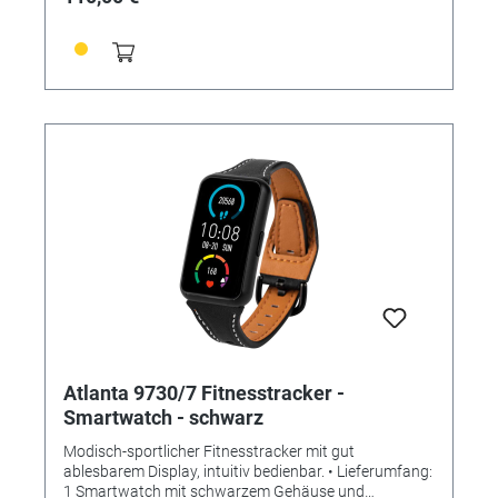
Blutsauerstoff - Schrittzähler und Distanz -
Schlafanalyse - Kalorienvebrauch -
Anruf-/Nachrichtenalarme - Verschiedene Sportarten -
Steuerung über kostenlose Smartphone App "DaFit" -
Langzeitanalysen mit Diagrammdarstellungen -
Tiefenanalyse aller Daten möglich - Stoppuhr - Wecker
- Fotoauslöser - Fernbedienung Musikplayer -
Helligkeitseinstellung Display - Nicht-Stören-Modus -
Wettervorhersage - Aktivitätserinnerung -
Taschenlampe - Smartwatch finden/Smartphone
finden • SPEZIFIKATIONEN: - Bildschirmgröße: 1.45""
IPS Screen - Batterietyp: Polymere Lithium-Ionen
Batterie - Batterieleistung: 145 mAh - Prozessor/CPU:
k8762DK - Gehäusemaße: 45 x 26,5 mm -
Armbandmaße: 265 mm x 20,0 mm x 3,0 mm -
Material: rechteckiges Metall- und Kunststoffgehäuse
mit Lederarmband - Display: Kunststoff -
Wasserdichtheit: Staub- und Spritzwassergeschützt
(IP67) - Farbe: rosé / silber - Gewicht ca. 28g
Atlanta 9730/7 Fitnesstracker -
Smartwatch - schwarz
Modisch-sportlicher Fitnesstracker mit gut
ablesbarem Display, intuitiv bedienbar. • Lieferumfang:
1 Smartwatch mit schwarzem Gehäuse und