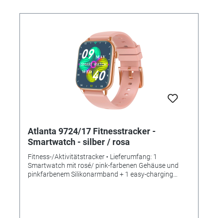
photo- Réglage de la luminosité de l'écran- Rappel
d'activité- Trouver smartwatch/trouver smartphone-
SPÉCIFICATIONS : - Taille de l'écran : Ø 24 mm- Type de
batterie : batterie au lithium-ion polymère- Puissance
de la batterie : 90 mAh- Processeur/CPU : SYD8811-
Dimensions du boîtier : Ø 37 mm - Dimensions du
bracelet : 247 mm x 15,0 mm x 3,0 mm- Matériau :
boîtier rond en plastique avec bracelet en silicone-
Affichage : plastique- Étanchéité : protection contre la
poussière et les éclaboussures (IP67)- Couleur : noir/
noir et blanc- Poids : env. 20g
Atlanta 9724/17 Fitnesstracker -
Smartwatch - silber / rosa
Fitness-/Aktivitätstracker • Lieferumfang: 1
Smartwatch mit rosé/ pink-farbenen Gehäuse und
pinkfarbenem Silikonarmband + 1 easy-charging
Ladeclip + Bedienungsanleitung •
Anwendungen/Messungen: - Zeit- und Datums- und
Wochentagsanzeige - Uhrzeit an der Smartwatch
einstellbar - Schrittzähler - Distanz - Kalorienverbrauch