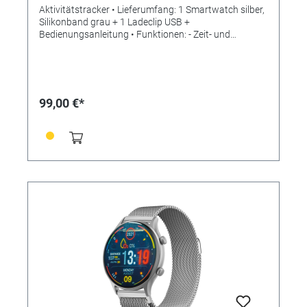
Aktivitätstracker • Lieferumfang: 1 Smartwatch silber,
Silikonband grau + 1 Ladeclip USB +
Bedienungsanleitung • Funktionen: - Zeit- und
Datumsanzeige - Schrittmesser - Kalorienverbrauch -
Herzfrequenz - Blutsauerstoff - Blutdruck - 3 Alarme -
Countdown-Timer - Schlafmessung - Telefonfunktion -
Anruf- und Nachrichtenalarm - Fotoauslöser
(Fernbedienung für das Smartphone) - Musicplayer
99,00 €*
(Fernbedienung für das Smartphone) - 30
konventionelle Sportarten (Laufen, Radfahren,
Fitness, Yoga, uvm.) - Stoppuhr -
Erinnerungsfunktionen (Sitzen, Trinken, Medikamente,
Meetings) - Wetterbericht - Atemtraining -
Gewichtskontrolle mit BMI - Physiologische
Zykluserinnerung - Steuerung über kostenlose
Smartphone App "DaFit" - Langzeitanalysen mit
Diagrammdarstellungen - Tiefenanalyse aller Daten
möglich • SPEZIFIKATIONEN: - Bildschirmgröße: 1,35""
inch TFT-Screen - Batterietyp: Polymere Lithium-Ionen
Batterie - Batterieleistung: 220 mAh - Prozessor/CPU:
RTL8763EWE - Gehäusemaße: Ø 45 mm -
Armbandmaße: Silkonband 250 mm x 22 mm -
Material: rundes Kunststoffgehäuse mit Silikonband -
Display: Kunststoff - Wasserdichtheit: Staub- und
Spritzwassergeschützt (IP67)