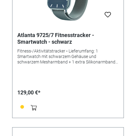
Polymere Lithium-Ionen Batterie - Batterieleistung:
210 mAh - Prozessor/CPU: Realtek 8762DK -
Gehäusemaße: 36x43mm x 10 mm - Armbandmaße:
250 mm x 20,0 mm (für Armumfang von 16,5-24,0
cm) - Material: rechteckiges Metallgehäuse mit
Silikonarmband - Display: Mineralglas -
Wasserdichtheit: Staub- und Spritzwassergeschützt
Atlanta 9725/7 Fitnesstracker -
(IP67)
Smartwatch - schwarz
Fitness-/Aktivitätstracker • Lieferumfang: 1
Smartwatch mit schwarzem Gehäuse und
schwarzem Mesharmband + 1 extra Silikonarmband
schwarz + 1 easy-charging Ladeclip +
Bedienungsanleitung • Anwendungen/Messungen: -
Zeit- und Datums- und Wochentagsanzeige - Uhrzeit
an der Smartwatch einstellbar - Schrittzähler - Distanz
- Kalorienverbrauch - Schlafanalyse -
129,00 €*
Anruf-/Nachrichtenalarme - vielfältige Sportarten
wählbar - Freisprecheinrichtung via Bluetooth -
Blutdruckmessung - Blutsauerstoffmessung (SpO2) -
Herzfrequenzmessung - Steuerung über kostenlose
Smartphone App "FitCloudPro" - Langzeitanalysen mit
Diagrammdarstellungen - Tiefenanalyse aller Daten
möglich - 5 Vibrationsalarme - Countdown-Timer -
Stoppuhr - Fotoauslöser - Musicplayer - Wetterbericht