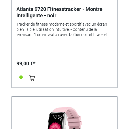
Atlanta 9720 Fitnesstracker - Montre
intelligente - noir
Tracker de fitness moderne et sportif avec un écran
bien lisible, utilisation intuitive. - Contenu de la
livraison : 1 smartwatch avec boîtier noir et bracelet
en silicone noir + 1 station de chargement USB
magnétique + mode d'emploi. -
APPLICATIONS/MESURES : - affichage de l'heure et de
la date - fréquence cardiaque - Pression artérielle et
oxygène dans le sang - Podomètre et distance -
99,00 €*
Analyse du sommeil - Consommation de calories -
Alarmes d'appel/de message - Différents types de
sport - Contrôle via l'application gratuite pour
smartphone "DaFit". - Analyses à long terme avec
représentations sous forme de diagrammes -
Possibilité d'analyse en profondeur de toutes les
données - Chronomètre - Réveil - Déclencheur de
photos - Télécommande Lecteur de musique - Réglage
de la luminosité de l'écran - Mode ne pas déranger -
Prévisions météo - Rappel d'activité - Lampe de poche
- Trouver smartwatch/trouver smartphone -
SPÉCIFICATIONS : - Taille de l'écran : 1.45"" écran IPS -
Type de batterie : batterie au lithium-ion polymère -