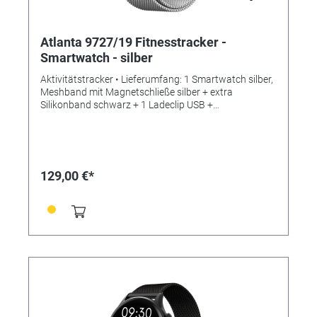
Atlanta 9727/19 Fitnesstracker -
Smartwatch - silber
Aktivitätstracker • Lieferumfang: 1 Smartwatch silber,
Meshband mit Magnetschließe silber + extra
Silikonband schwarz + 1 Ladeclip USB +
Bedienungsanleitung • Funktionen: - Zeit- und
Datumsanzeige - Schrittmesser - Kalorienverbrauch -
Herzfrequenz - Blutsauerstoff - Blutdruck - 3 Alarme -
Countdown-Timer - Schlafmessung - Telefonfunktion -
Anruf- und Nachrichtenalarm - Fotoauslöser
129,00 €*
(Fernbedienung für das Smartphone) - Musicplayer
(Fernbedienung für das Smartphone) - 30
koneventionelle Sportarten (Laufen, Radfahren,
Fitness, Yoga, zvm.) - Stoppuhr -
Erinnerungsfunktionen (Sitzen, Trinken, Medikamente,
Meetings) - Wetterbericht - Atemtraining -
Gewichtskontrolle mit BMI - Physiologische
Zykluserinnerung - Steuerung über kostenlose
Smartphone App "DaFit" Langzeitanalysen mit
Diagrammdarstellungen Tiefenanalyse aller Daten
möglich • SPEZIFIKATIONEN: - Bildschirmgröße: 1,35""