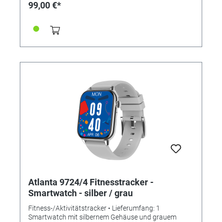
- Schlafanalyse - Anruf-/Nachrichtenalarme -
99,00 €*
vielfältige Sportarten wählbar - Freisprecheinrichtung
via Bluetooth - Blutdruckmessung -
Blutsauerstoffmessung (SpO2) -
Herzfrequenzmessung - Steuerung über kostenlose
Smartphone App "FitCloudPro" - Langzeitanalysen mit
Diagrammdarstellungen - Tiefenanalyse aller Daten
möglich - 5 Vibrationsalarme - Countdown-Timer -
Stoppuhr - Fotoauslöser - Musicplayer - Wetterbericht
- Trink- und Bewegungserinnerungen - Atemtraining -
2 Computerspiele - Helligkeitseinstellung Display -
Aktivitätserinnerung - Smartwatch
finden/Smartphone finden • SPEZIFIKATIONEN: -
Bildschirmgröße: 1,85"" inch Screen IPS - Batterietyp:
Polymere Lithium-Ionen Batterie - Batterieleistung:
210 mAh - Prozessor/CPU: Realtek 8762DK -
Gehäusemaße: 36x43mm x 10 mm - Armbandmaße:
250 mm x 20,0 mm (für Armumfang von 16,5-24,0
cm) - Material: rechteckiges Metallgehäuse mit
Silikonarmband - Display: Mineralglas -
Wasserdichtheit: Staub- und Spritzwassergeschützt
Atlanta 9724/4 Fitnesstracker -
(IP67)
Smartwatch - silber / grau
Fitness-/Aktivitätstracker • Lieferumfang: 1
Smartwatch mit silbernem Gehäuse und grauem