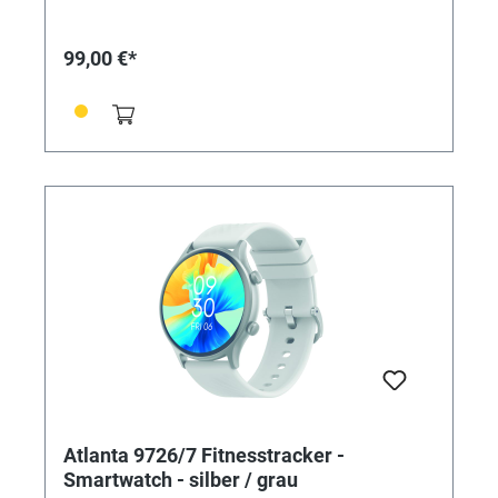
Countdown-Timer - Schlafmessung - Telefonfunktion -
Anruf- und Nachrichtenalarm - Fotoauslöser
(Fernbedienung für das Smartphone) - Musicplayer
99,00 €*
(Fernbedienung für das Smartphone) - 30
konventionelle Sportarten (Laufen, Radfahren,
Fitness, Yoga, uvm.) - Stoppuhr -
Erinnerungsfunktionen (Sitzen, Trinken, Medikamente,
Meetings) - Wetterbericht - Atemtraining -
Gewichtskontrolle mit BMI - Physiologische
Zykluserinnerung - Steuerung über kostenlose
Smartphone App "DaFit" - Langzeitanalysen mit
Diagrammdarstellungen - Tiefenanalyse aller Daten
möglich • SPEZIFIKATIONEN: - Bildschirmgröße: 1,35""
inch TFT-Screen - Batterietyp: Polymere Lithium-Ionen
Batterie - Batterieleistung: 220 mAh - Prozessor/CPU:
RTL8763EWE - Gehäusemaße: Ø 45 mm -
Armbandmaße: Silkonband 250 mm x 22 mm -
Material: rundes Kunststoffgehäuse mit Silikonband -
Display: Kunststoff - Wasserdichtheit: Staub- und
Spritzwassergeschützt (IP67)
Atlanta 9726/7 Fitnesstracker -
Smartwatch - silber / grau