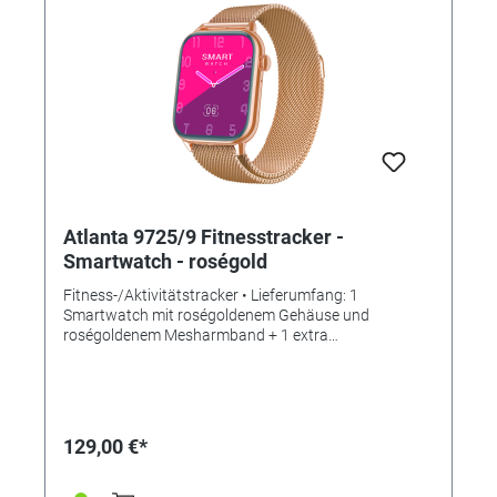
- Trink- und Bewegungserinnerungen - Atemtraining -
2 Computerspiele - Helligkeitseinstellung Display -
Aktivitätserinnerung - Smartwatch
finden/Smartphone finden • SPEZIFIKATIONEN: -
Bildschirmgröße: 1,85"" inch Screen IPS - Batterietyp:
Polymere Lithium-Ionen Batterie - Batterieleistung:
210 mAh - Prozessor/CPU: Realtek 8762DK -
Gehäusemaße: 36mm x 43mm x 10 mm -
Armbandmaße: Meshband 225 mm x 22 mm -
Silkonband 250 mm x 22 mm - Material: rechteckiges
Metallgehäuse mit Meshband - Display: Mineralglas -
Wasserdichtigkeit: Staub- und Spritzwassergeschützt
Atlanta 9725/9 Fitnesstracker -
(IP67)
Smartwatch - roségold
Fitness-/Aktivitätstracker • Lieferumfang: 1
Smartwatch mit roségoldenem Gehäuse und
roségoldenem Mesharmband + 1 extra
Silikonarmband beige + 1 easy-charging Ladeclip +
Bedienungsanleitung • Anwendungen/Messungen: -
Zeit- und Datums- und Wochentagsanzeige - Uhrzeit
an der Smartwatch einstellbar - Schrittzähler - Distanz
- Kalorienverbrauch - Schlafanalyse -
129,00 €*
Anruf-/Nachrichtenalarme - vielfältige Sportarten
wählbar - Freisprecheinrichtung via Bluetooth -
Blutdruckmessung - Blutsauerstoffmessung (SpO2) -