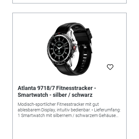
Nicht-Stören-Modus - Stoppuhr - Wecker -
Fotoauslöser - Fernbedienung Musikplayer -
Helligkeitseinstellung Display - Nicht-Stören-Modus -
Wettervorhersage - Aktions-Erinnerung - Trink-
Erinnerung • SPEZIFIKATIONEN: -
Gehäusedurchmesser: 34mm - Bandbreite: 22mm -
Material: rundes Metallgehäuse mit Silikonband -
Display: Mineralglas - Akku- & Batterietyp: Li-Ion Akku -
Wasserdichtheit: Staub- und Spritzwassergeschützt
(IP68) - Farbe: silber / blau
Atlanta 9718/7 Fitnesstracker -
Smartwatch - silber / schwarz
Modisch-sportlicher Fitnesstracker mit gut
ablesbarem Display, intuitiv bedienbar. • Lieferumfang:
1 Smartwatch mit silbernem / schwarzem Gehäuse
und schwarzem Silikonband + 1 magnetische USB-
Ladestation + Bedienungsanleitung • Neu: Mit
individualisierbarem Bildschirmschoner! (Eigene Bilder
verwendbar) • ANWENDUNGEN/ MESSUNGEN: - Zeit-