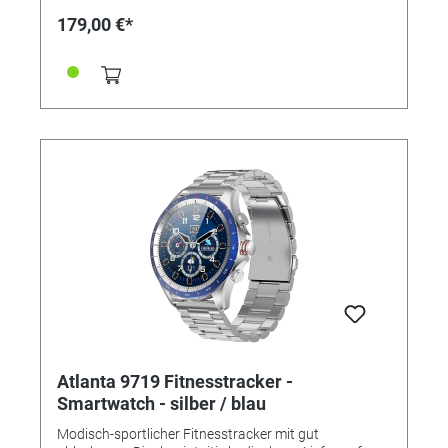
und Datumsanzeige - Herzfrequenz - Blutdruck und
179,00 €*
Blutsauerstoff - Schrittzähler und Distanz -
Schlafanalyse - Kalorienvebrauch -
Anruf-/Nachrichtenalarme - Verschiedene Sportarten -
Steuerung über kostenlose Smartphone App "DaFit" -
Nicht-Stören-Modus - Stoppuhr - Wecker -
Fotoauslöser - Fernbedienung Musikplayer -
Helligkeitseinstellung Display - Nicht-Stören-Modus -
Wettervorhersage - Aktions-Erinnerung - Trink-
Erinnerung • SPEZIFIKATIONEN: -
Gehäusedurchmesser: 34mm - Bandbreite: 22mm -
Material: rundes Metallgehäuse mit Silikonband -
Display: Mineralglas - Akku- & Batterietyp: Li-Ion Akku -
Wasserdichtheit: Staub- und Spritzwassergeschützt
(IP68) - Farbe: silber / schwarz
Atlanta 9719 Fitnesstracker -
Smartwatch - silber / blau
Modisch-sportlicher Fitnesstracker mit gut