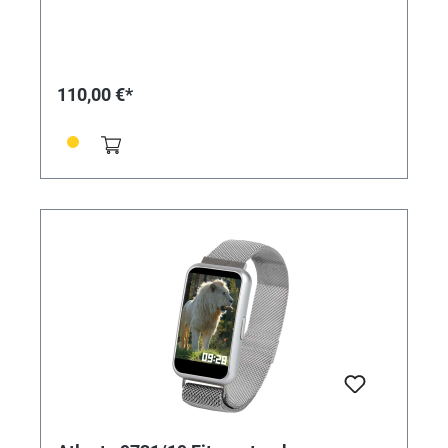
schwarzem Lederband + 1 magnetische USB-
Ladestation + Bedienungsanleitung • Neu: Mit
individualisierbarem Bildschirmschoner! (Eigene Bilder
verwendbar) • ANWENDUNGEN/ MESSUNGEN: - Zeit-
und Datumsanzeige - Herzfrequenz - Blutdruck und
110,00 €*
Blutsauerstoff - Schrittzähler und Distanz -
Schlafanalyse - Kalorienvebrauch -
Anruf-/Nachrichtenalarme - Verschiedene Sportarten -
Steuerung über kostenlose Smartphone App "DaFit" -
Langzeitanalysen mit Diagrammdarstellungen -
Tiefenanalyse aller Daten möglich - Stoppuhr - Wecker
- Fotoauslöser - Fernbedienung Musikplayer -
Helligkeitseinstellung Display - Nicht-Stören-Modus -
Wettervorhersage - Aktivitätserinnerung -
Taschenlampe - Smartwatch finden/Smartphone
finden • SPEZIFIKATIONEN: - Bildschirmgröße: 1.45""
IPS Screen - Batterietyp: Polymere Lithium-Ionen
Batterie - Batterieleistung: 145 mAh - Prozessor/CPU:
k8762DK - Gehäusemaße: 45 x 26,5 mm -
Armbandmaße: 265 mm x 20,0 mm x 3,0 mm -
Material: rechteckiges Metall- und Kunststoffgehäuse
mit Lederarmband - Display: Kunststoff -
Wasserdichtheit: Staub- und Spritzwassergeschützt
(IP67) - Farbe: schwarz / schwarz - Gewicht ca. 28g