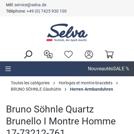
Mél:
service@selva.de
tenu principal
Téléphone:
+49 (0) 7425 930 100
Nouveautés
SALE %
Toutes les catégories
Horloges et montre-bracelets
BRUNO SÖHNLE Glashütte
Herren-Armbanduhren
Bruno Söhnle Quartz
Brunello I Montre Homme
17-73212-761