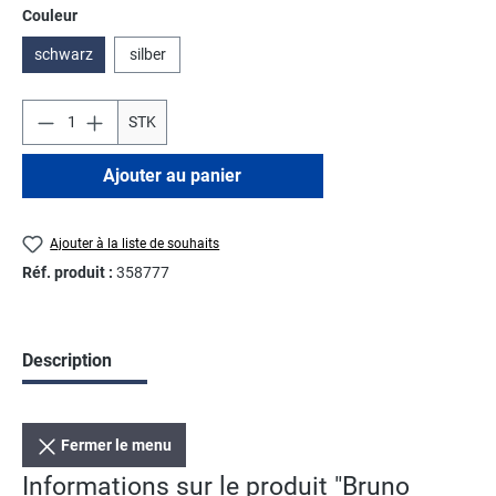
Sélectionnez
Couleur
schwarz
silber
STK
Ajouter au panier
Ajouter à la liste de souhaits
Réf. produit :
358777
Description
Fermer le menu
Informations sur le produit "Bruno