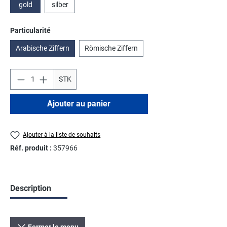
gold
silber
Sélectionnez
Particularité
Arabische Ziffern
Römische Ziffern
STK
Ajouter au panier
Ajouter à la liste de souhaits
Réf. produit :
357966
Description